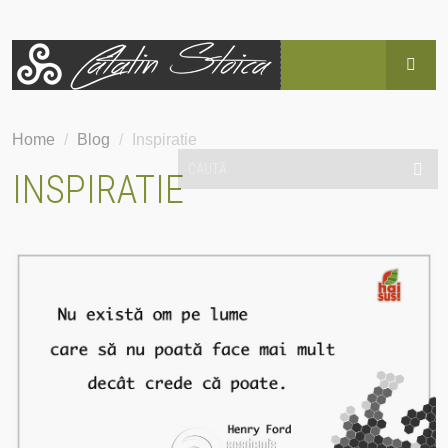
HOME
Home
/
Blog
/
Inspiratie
BLOG
INSPIRATIE
POVESTEA LUI CĂTĂLIN
SERVICII
EVENIMENTE
HAI SUS!
CONTACT