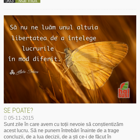
563
Mai mult
SE POATE?
05-11-2015
Sunt zile în care avem cu toții nevoie să conștientizăm
acest lucru. Să ne punem întrebări înainte de a trage
concluzii, de a lua decizii, de a ști ce-i de făcut în