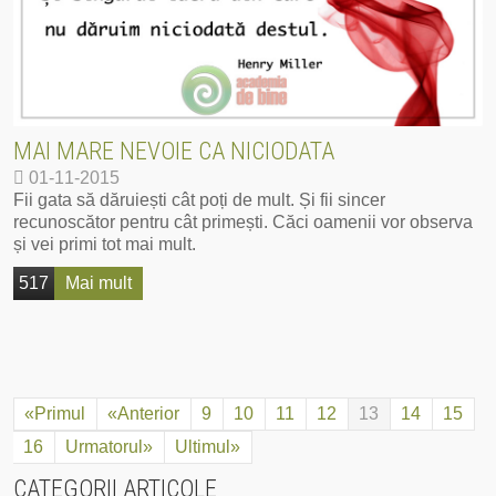
MAI MARE NEVOIE CA NICIODATA
01-11-2015
Fii gata să dăruiești cât poți de mult. Și fii sincer
recunoscător pentru cât primești. Căci oamenii vor observa
și vei primi tot mai mult.
517
Mai mult
«Primul
«Anterior
9
10
11
12
13
14
15
16
Urmatorul»
Ultimul»
CATEGORII ARTICOLE