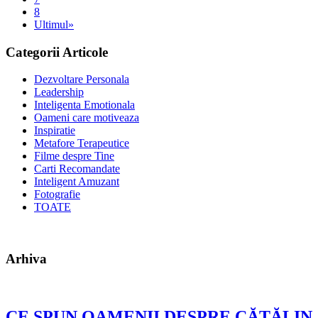
8
Ultimul»
Categorii Articole
Dezvoltare Personala
Leadership
Inteligenta Emotionala
Oameni care motiveaza
Inspiratie
Metafore Terapeutice
Filme despre Tine
Carti Recomandate
Inteligent Amuzant
Fotografie
TOATE
Arhiva
CE SPUN OAMENII DESPRE CĂTĂLIN