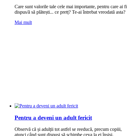
Care sunt ‪‎valorile‬ tale cele mai importante, pentru care ai fi
dispus/ă să plătești... ce ‪‎pretț? Te-ai întrebat vreodată asta?
Mai mult
Pentru a deveni un adult fericit
Observă că și adulții tot astfel se reeducă, precum ‪copiii‬,
atunci când sunt dispuși să schimbe ceva la ei înșiși.