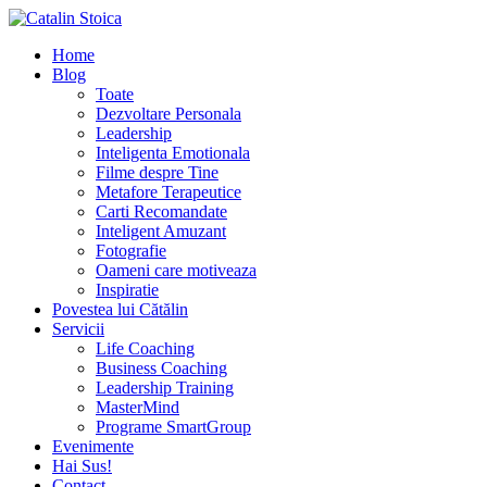
Home
Blog
Toate
Dezvoltare Personala
Leadership
Inteligenta Emotionala
Filme despre Tine
Metafore Terapeutice
Carti Recomandate
Inteligent Amuzant
Fotografie
Oameni care motiveaza
Inspiratie
Povestea lui Cătălin
Servicii
Life Coaching
Business Coaching
Leadership Training
MasterMind
Programe SmartGroup
Evenimente
Hai Sus!
Contact