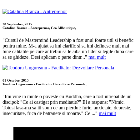
28 September, 2015
Catalina Branza - Antreprenor, Ceo Allboutique,
"Cursul de Mastermind Leadership a fost unul foarte util si benefic
pentru mine. M-a ajutat sa imi clarific si sa imi definesc mult mai
bine calitatile pe care ar trebui sa le aiba un lider si legile dupa care
sa se ghideze. Desi aplicam o parte dintr..."
mai mult
01 October, 2015
Teodora Ungureanu - Facilitator Dezvoltare Personala,
"Imi vine in minte o poveste cu Buddha, care a fost intrebat de un
discipol: "Ce ai castigat prin meditatie?" El a raspuns: "Nimic.
Totusi lasa-ma sa iti spun ce am pierdut: furie, anxietate, depresie,
insecuritate, frica de batranete si moarte." Ce ..."
mai mult