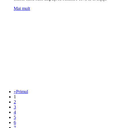
Mai mult
«Primul
1
2
3
4
5
6
7