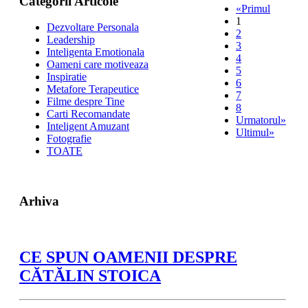
Categorii Articole
«Primul
1
Dezvoltare Personala
2
Leadership
3
Inteligenta Emotionala
4
Oameni care motiveaza
5
Inspiratie
6
Metafore Terapeutice
7
Filme despre Tine
8
Carti Recomandate
Urmatorul»
Inteligent Amuzant
Ultimul»
Fotografie
TOATE
Arhiva
CE SPUN OAMENII DESPRE
CĂTĂLIN STOICA