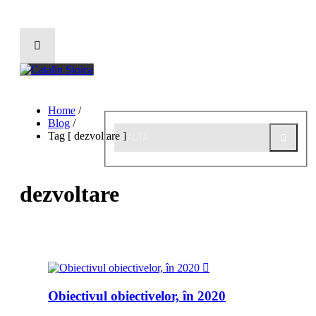
HOME
Home
/
Blog
/
BLOG
Tag [ dezvoltare ]
POVESTEA LUI CĂTĂLIN
dezvoltare
SERVICII
EVENIMENTE
HAI SUS!
Obiectivul obiectivelor, în 2020
CONTACT