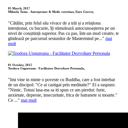
05 March, 2017
Mihaela Toma - Antreprenor & Medic veterinar, Euro Geovet,
"Cătălin, prin felul său vivace de a trăi și a relaționa
intenționat, cu bucurie, îți stimulează autocunoașterea pe un
nivel de conștiință superior. Pas cu pas, într-un mod creativ, te
ghidează pe parcursul sesiunilor de Mastermind pe..."
mai
mult
01 October, 2015
Teodora Ungureanu - Facilitator Dezvoltare Personala,
"Imi vine in minte o poveste cu Buddha, care a fost intrebat
de un discipol: "Ce ai castigat prin meditatie?" El a raspuns:
"Nimic. Totusi lasa-ma sa iti spun ce am pierdut: furie,
anxietate, depresie, insecuritate, frica de batranete si moarte."
Ce ..."
mai mult