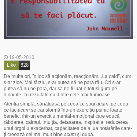
19-05-2016
Like
628
De multe ori, în loc să acționăm, reacționăm. „La cald”, cum
s-ar zice. Mai târziu, s-ar putea să ne pară rău. Ori s-ar
putea să nu ne pară, dar să ne fi luat-o totuși gura pe
dinainte, cu rezultate nu dintre cele mai frumoase.
Atenția simplă, sănătoasă pe ceea ce spui
acum
, pe ceea
ce faci
acum
se transformă într-un exercițiu psihic foarte
benefic, într-un exercițiu mental-emoțional care educă
răbdarea, calmul, intuiția, detașarea, inspirația, reducerea
unui orgoliu exacerbat, capacitatea de a lua hotărârile care-
ți creează cel mai mult bine
acum
și după.