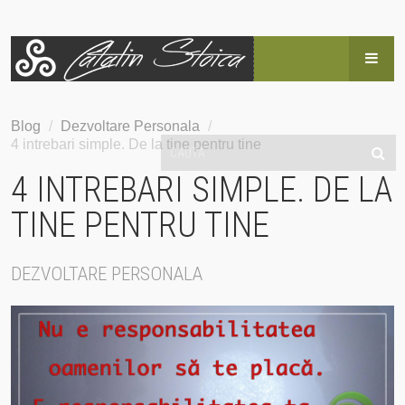
HOME
Blog
/
Dezvoltare Personala
/
4 intrebari simple. De la tine pentru tine
BLOG
4 INTREBARI SIMPLE. DE LA
POVESTEA LUI CĂTĂLIN
TINE PENTRU TINE
SERVICII
DEZVOLTARE PERSONALA
EVENIMENTE
HAI SUS!
CONTACT