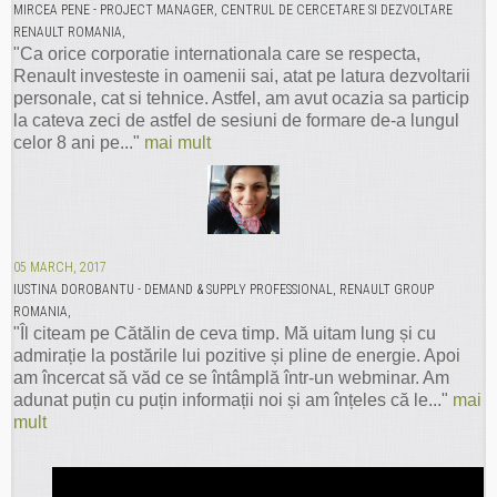
MIRCEA PENE - PROJECT MANAGER, CENTRUL DE CERCETARE SI DEZVOLTARE
RENAULT ROMANIA,
"Ca orice corporatie internationala care se respecta,
Renault investeste in oamenii sai, atat pe latura dezvoltarii
personale, cat si tehnice. Astfel, am avut ocazia sa particip
la cateva zeci de astfel de sesiuni de formare de-a lungul
celor 8 ani pe..."
mai mult
05 MARCH, 2017
IUSTINA DOROBANTU - DEMAND & SUPPLY PROFESSIONAL, RENAULT GROUP
ROMANIA,
"Îl citeam pe Cătălin de ceva timp. Mă uitam lung și cu
admirație la postările lui pozitive și pline de energie. Apoi
am încercat să văd ce se întâmplă într-un webminar. Am
adunat puțin cu puțin informații noi și am înțeles că le..."
mai
mult