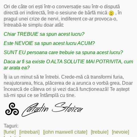
Ori de câte ori ești într-o conversație sau într-o dispută
directă ori indirectă, într-o sesiune de bârfă mică
, în
pragul unei crize de nervi, indiferent ce-ar provoca-o,
întreabă-te simplu doar atât:
Chiar TREBUIE sa spun acest lucru?
Este NEVOIE sa spun acest lucru ACUM?
SUNT EU persoana care trebuie sa spuna acest lucru?
Daca ar fi sa existe O ALTA SOLUTIE MAI POTRIVITA, cum
ar arata ea?
Îți ia un minut să te întrebi. Crede-mă că transformi furia,
neajutorarea, frica, plăcerea de a arunca o vorbă grea. Doar
încearcă de câteva ori și vezi dacă funcționează! Te aștept
să-mi spui ce se întâmplă cu tine.
Taguri:
[furie]
[intrebari]
[john maxwell citate]
[trebuie]
[nevoie]