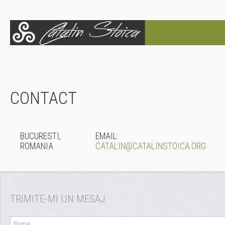
HOME
BLOG
CONTACT
POVESTEA LUI CĂTĂLIN
SERVICII
BUCURESTI,
EMAIL:
ROMANIA
CATALIN@CATALINSTOICA.ORG
EVENIMENTE
HAI SUS!
TRIMITE-MI
UN MESAJ
CONTACT