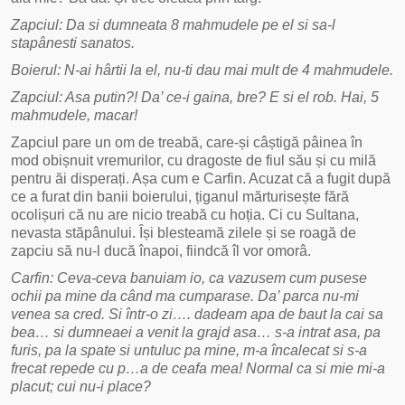
Zapciul: Da si dumneata 8 mahmudele pe el si sa-l
stapânesti sanatos.
Boierul: N-ai hârtii la el, nu-ti dau mai mult de 4 mahmudele.
Zapciul: Asa putin?! Da’ ce-i gaina, bre? E si el rob. Hai, 5
mahmudele, macar!
Zapciul pare un om de treabă, care-și câștigă pâinea în
mod obișnuit vremurilor, cu dragoste de fiul său și cu milă
pentru ăi disperați. Așa cum e Carfin. Acuzat că a fugit după
ce a furat din banii boierului, țiganul mărturisește fără
ocolișuri că nu are nicio treabă cu hoția. Ci cu Sultana,
nevasta stăpânului. Își blesteamă zilele și se roagă de
zapciu să nu-l ducă înapoi, fiindcă îl vor omorâ.
Carfin: Ceva-ceva banuiam io, ca vazusem cum pusese
ochii pa mine da când ma cumparase. Da’ parca nu-mi
venea sa cred. Si într-o zi…. dadeam apa de baut la cai sa
bea… si dumneaei a venit la grajd asa… s-a intrat asa, pa
furis, pa la spate si untuluc pa mine, m-a încalecat si s-a
frecat repede cu p…a de ceafa mea! Normal ca si mie mi-a
placut; cui nu-i place?