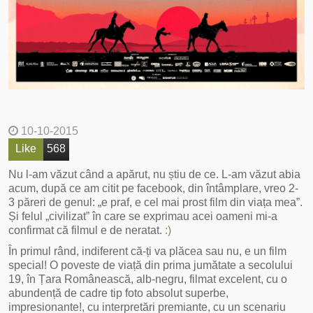
10-10-2015
Like
568
Nu l-am văzut când a apărut, nu știu de ce. L-am văzut abia
acum, după ce am citit pe facebook, din întâmplare, vreo 2-
3 păreri de genul: „e praf, e cel mai prost film din viața mea”.
Și felul „civilizat” în care se exprimau acei oameni mi-a
confirmat că filmul e de neratat.
:)
În primul rând, indiferent că-ți va plăcea sau nu, e un film
special! O poveste de viață din prima jumătate a secolului
19, în Țara Românească, alb-negru, filmat excelent, cu o
abundență de cadre tip foto absolut superbe,
impresionante!, cu interpretări premiante, cu un scenariu