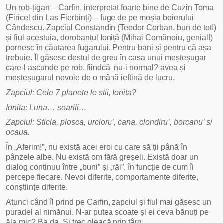
Un rob-țigan – Carfin, interpretat foarte bine de Cuzin Toma
(Firicel din Las Fierbinți) – fuge de pe moșia boierului
Cândescu. Zapciul Constandin (Teodor Corban, bun de tot!)
și fiul acestuia, dorobanțul Ioniță (Mihai Comănoiu, genial!)
pornesc în căutarea fugarului. Pentru bani și pentru că așa
trebuie. Îl găsesc destul de greu în casa unui meșteșugar
care-l ascunde pe rob, fiindcă, nu-i normal? avea și
meșteșugarul nevoie de o mână ieftină de lucru.
Zapciul: Cele 7 planete le stii, Ionita?
Ionita: Luna… soarili…
Zapciul: Sticla, plosca, urcioru’, cana, clondiru’, borcanu’ si
ocaua.
În „Aferim!”, nu există acei eroi cu care să ții până în
pânzele albe. Nu există om fără greșeli. Există doar un
dialog continuu între „buni” și „răi”, în funcție de cum îi
percepe fiecare. Nevoi diferite, comportamente diferite,
conștiințe diferite.
Atunci când îl prind pe Carfin, zapciul și fiul mai găsesc un
puradel al nimănui. N-ar putea scoate și ei ceva bănuți pe
ăla mic? Ba da. Și trec oleacă prin târg.