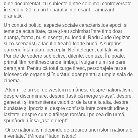
bine documentat, cu subiecte dintre cele mai controversate
în secolul 21, cu un fir narativ interesant – amuzant –
dramatic.
Un context politic, aspecte sociale caracteristice epocii și
teme de actualitate, care și-au schimbat între timp doar
nuanța, forma, nu și esența, nu fondul. Radu Jude (regizor
și co-scenarist) a făcut o treabă foarte bună! A surprins
oameni, întâmplări, percepții. Neînțelegeri, calități, vicii.
Puncte de vedere subiective, diferite, confuze. În, poate,
primul film românesc unde limbajul vulgar nu mi se pare
deranjant. Pentru că totul curge firesc, personajele nu se
folosesc de organe și înjurături doar pentru a umple sala de
cinema.
„Aferim!” e un soi de western românesc despre naționalism,
despre discriminare, despre „lasă că merge și-așa”, despre
generații și transmiterea valorilor de la una la alta, despre
bunătate și ipocrizie, despre confuzia între corectitudine și
lașitate, despre cum o trăiește românul pe cea din urmă,
spunându-i însă „așa e drept”.
„Orice naționalism depinde de crearea unei istorii naționale
inventate.” (Mircea Platon, istoric)