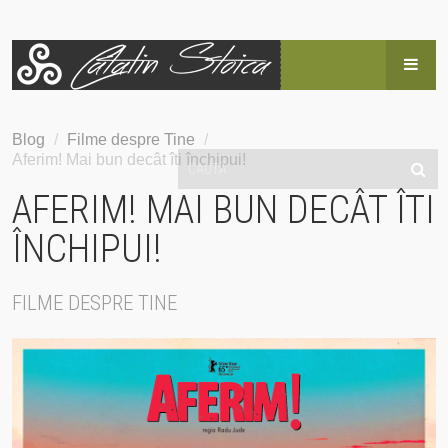
HOME
Blog
/
Filme despre Tine
/
Aferim! Mai bun decât îti închipui!
BLOG
AFERIM! MAI BUN DECÂT ÎTI
POVESTEA LUI CĂTĂLIN
ÎNCHIPUI!
SERVICII
FILME DESPRE TINE
EVENIMENTE
HAI SUS!
CONTACT