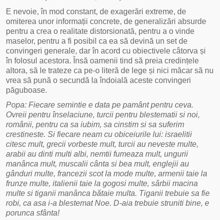
E nevoie, în mod constant, de exagerări extreme, de
omiterea unor informații concrete, de generalizări absurde
pentru a crea o realitate distorsionată, pentru a o vinde
maselor, pentru a fi posibil ca ea să devină un set de
convingeri generale, dar în acord cu obiectivele câtorva și
în folosul acestora. Însă oamenii tind să preia credințele
altora, să le trateze ca pe-o literă de lege și nici măcar să nu
vrea să pună o secundă la îndoială aceste convingeri
păguboase.
Popa: Fiecare semintie e data pe pamânt pentru ceva.
Ovreii pentru înselaciune, turcii pentru blestematii si noi,
românii, pentru ca sa iubim, sa cinstim si sa suferim
crestineste. Si fiecare neam cu obiceiurile lui: israelitii
citesc mult, grecii vorbeste mult, turcii au neveste multe,
arabii au dinti multi albi, nemtii fumeaza mult, ungurii
manânca mult, muscalii cânta si bea mult, englejii au
gânduri multe, francezii scot la mode multe, armenii taie la
frunze multe, italienii taie la gogosi multe, sârbii macina
multe si tiganii manânca bătaie multa. Tiganii trebuie sa fie
robi, ca asa i-a blestemat Noe. D-aia trebuie struniti bine, e
porunca sfânta!