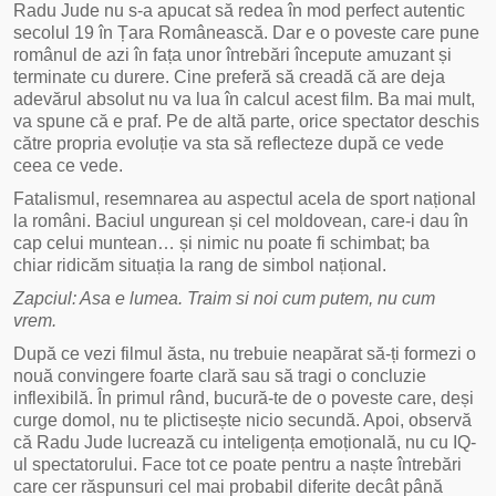
Radu Jude nu s-a apucat să redea în mod perfect autentic
secolul 19 în Țara Românească. Dar e o poveste care pune
românul de azi în fața unor întrebări începute amuzant și
terminate cu durere. Cine preferă să creadă că are deja
adevărul absolut nu va lua în calcul acest film. Ba mai mult,
va spune că e praf. Pe de altă parte, orice spectator deschis
către propria evoluție va sta să reflecteze după ce vede
ceea ce vede.
Fatalismul, resemnarea au aspectul acela de sport național
la români. Baciul ungurean și cel moldovean, care-i dau în
cap celui muntean… și nimic nu poate fi schimbat; ba
chiar ridicăm situația la rang de simbol național.
Zapciul: Asa e lumea. Traim si noi cum putem, nu cum
vrem.
După ce vezi filmul ăsta, nu trebuie neapărat să-ți formezi o
nouă convingere foarte clară sau să tragi o concluzie
inflexibilă. În primul rând, bucură-te de o poveste care, deși
curge domol, nu te plictisește nicio secundă. Apoi, observă
că Radu Jude lucrează cu inteligența emoțională, nu cu IQ-
ul spectatorului. Face tot ce poate pentru a naște întrebări
care cer răspunsuri cel mai probabil diferite decât până