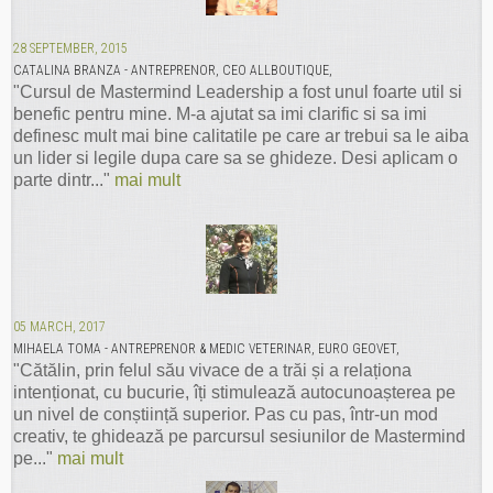
28 SEPTEMBER, 2015
CATALINA BRANZA - ANTREPRENOR, CEO ALLBOUTIQUE,
"Cursul de Mastermind Leadership a fost unul foarte util si
benefic pentru mine. M-a ajutat sa imi clarific si sa imi
definesc mult mai bine calitatile pe care ar trebui sa le aiba
un lider si legile dupa care sa se ghideze. Desi aplicam o
parte dintr..."
mai mult
05 MARCH, 2017
MIHAELA TOMA - ANTREPRENOR & MEDIC VETERINAR, EURO GEOVET,
"Cătălin, prin felul său vivace de a trăi și a relaționa
intenționat, cu bucurie, îți stimulează autocunoașterea pe
un nivel de conștiință superior. Pas cu pas, într-un mod
creativ, te ghidează pe parcursul sesiunilor de Mastermind
pe..."
mai mult