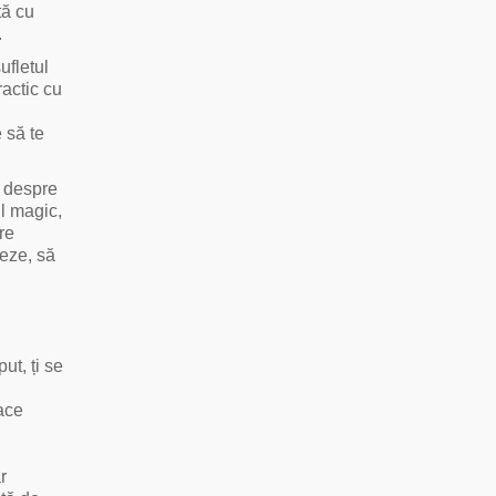
tă cu
.
ufletul
ractic cu
 să te
i despre
ul magic,
are
reze, să
ut, ți se
face
r