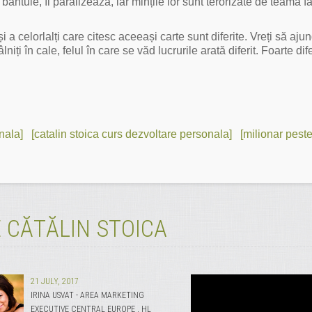
bântuie, îi paralizează, iar mințile lor sunt terorizate de teama f
 a celorlalți care citesc aceeași carte sunt diferite. Vreți să ajun
iți în cale, felul în care se văd lucrurile arată diferit. Foarte dife
nala]
[catalin stoica curs dezvoltare personala]
[milionar pest
 CĂTĂLIN STOICA
21 JULY, 2017
IRINA USVAT - AREA MARKETING
EXECUTIVE CENTRAL EUROPE , HL