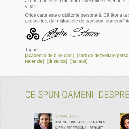
aceasta nu este o metaforă. Greșelile și eșecurile îi 
viitor.”
Orice carte este o călătorie personală. Călătoria ta și
același loc, dar mijloacele de transport, oamenii întâln
Taguri:
[academia de bine carti]
[carti de dezvoltare perso
recenzie]
[dr stoica]
[hai sus]
CE SPUN OAMENII DESPRE
05 MARCH, 2017
IUSTINA DOROBANTU - DEMAND &
SUPPLY PROFESSIONAL, RENAULT