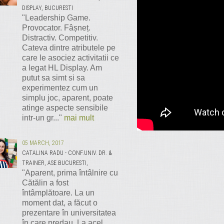
DISPLAY, BUCURESTI
"Leadership Game.
Provocator. Fâșneț.
Distractiv. Competitiv.
Cateva dintre atributele pe
care le asociez activitatii ce
a legat HL Display. Am
putut sa simt si sa
experimentez cum un
simplu joc, aparent, poate
atinge aspecte sensibile
intr-un gr..."
mai mult
05 MARCH, 2017
CATALINA RADU - CONF.UNIV. DR. &
TRAINER, ASE BUCURESTI,
"Aparent, prima întâlnire cu
Cătălin a fost
întâmplătoare. La un
moment dat, a făcut o
prezentare în universitatea
în care predau. La acel