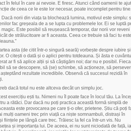
t în felul în care ai nevoie. E firesc. Atunci când oamenii te aju
funcție de ceea ce le este lor necesar, poate incomplet pentru tine
. Dacă norii din viața ta blochează lumina, motivul este simplu: s
enilor fac greșeala de a se lupta cu problemele lor. Ei se luptă p
es magic. Este posibil să reușească temporar, dar norii vor reveni
cât de strălucitoare ar fi aceasta. Ceea ce trebuie să faci tu este
tdeauna.”
rtea asta (de citit într-o singură seară) vorbește despre iubire ș
lor. O citești o dată și o aplici pentru totdeauna. Și ăsta e cuvânt
erat ar fi să aplice alții și să câștigăm noi; dar nu e posibil. Fiec
pabil să se descopere, să (se) schimbe, să acționeze, să perseve
 așteptând rezultate incredibile. Observă că succesul rezidă în
i.
reb dacă totul nu este altceva decât un simplu joc.
t exercițiu ești tu. Nimeni nu îl poate face în locul tău. La încep
entru a rătăci. Dar dacă nu poți practica această formă simplă de
Aceasta este provocarea pe care ți-o ofer, prietene. Știu că poți 
 mulți oameni trec prin viață ca niște somnambuli, distrași în
ființele pe lângă care trec. Trăiesc la fel ca într-un vis. Nu
țea și importanța lui. De aceea, ei nu sunt niciodată de față, ia