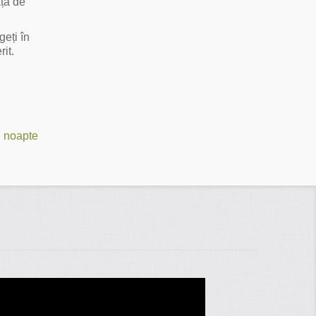
ață de
geți în
rit.
e noapte