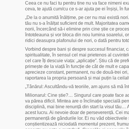
Ceea ce nu faci tu pentru tine nu va face nimeni exac
ceva, te ajută cum/cu ce s-ar ajuta pe ei înșiși, în 
„De la o anumită înălțime, pe cer nu mai există nori
tău nu s-a înălțat suficient de mult. Majoritatea oam
norii, încercând să-i elimine prin cine știe ce proc
întotdeauna și vor bloca din nou lumina soarelui, ori
ridici deasupra plafonului de nori, o dată pentru to
Vorbind despre bani și despre succesul financiar, ca
spiritualitate, în sensul cel mai prietenos al cuvinte
cel care îți descuie viața: „aplicație”. Știu că de pref
primește de la viață în funcție de cât de mult e ca
aprecieze constant, permanent, nu de două-trei ori,
raportarea la propria persoană și mai puțin la ceilalț
„Tânărul: Ascultându-vă teoriile, am ajuns să mă înt
Milionarul: Cine știe?… Singurul care poate face aces
va părea dificil. Mintea are o înclinație specială p
disciplină, mai bine renunță din start la visul tău… 
acest lucru. Ai nevoie doar de perseverență. Cei mai
permanență de gândurile lor. Ei nu văd obiectivele și 
conștientizează niciodată momentul prezent, frumuse