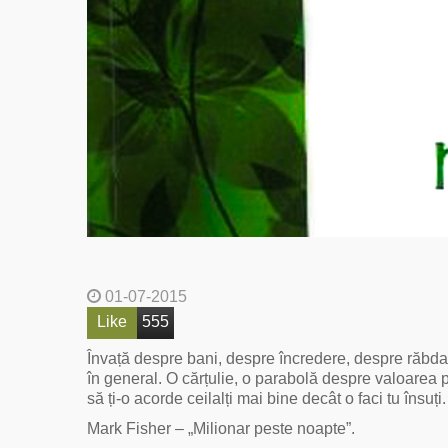
01-07-2015
Like
555
Învață despre bani, despre încredere, despre răbdar
în general. O cărțulie, o parabolă despre valoarea pe 
să ți-o acorde ceilalți mai bine decât o faci tu însuți.
Mark Fisher – „Milionar peste noapte”.