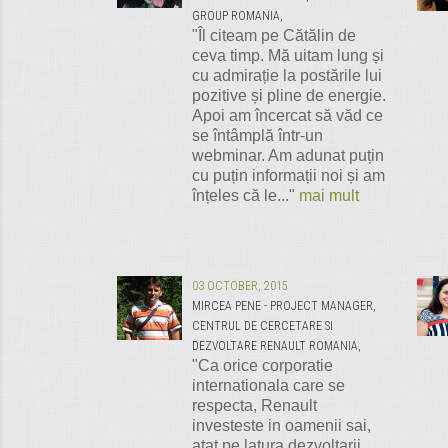
GROUP ROMANIA,
"Îl citeam pe Cătălin de
ceva timp. Mă uitam lung și
cu admirație la postările lui
pozitive și pline de energie.
Apoi am încercat să văd ce
se întâmplă într-un
webminar. Am adunat puțin
cu puțin informații noi și am
înțeles că le..."
mai mult
03 OCTOBER, 2015
MIRCEA PENE - PROJECT MANAGER,
CENTRUL DE CERCETARE SI
DEZVOLTARE RENAULT ROMANIA,
"Ca orice corporatie
internationala care se
respecta, Renault
investeste in oamenii sai,
atat pe latura dezvoltarii