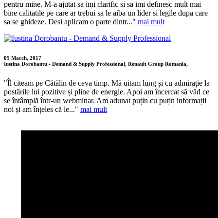
pentru mine. M-a ajutat sa imi clarific si sa imi definesc mult mai
bine calitatile pe care ar trebui sa le aiba un lider si legile dupa care
sa se ghideze. Desi aplicam o parte dintr..."
mai mult
05 March, 2017
Iustina Dorobantu - Demand & Supply Professional, Renault Group Romania,
"Îl citeam pe Cătălin de ceva timp. Mă uitam lung și cu admirație la
postările lui pozitive și pline de energie. Apoi am încercat să văd ce
se întâmplă într-un webminar. Am adunat puțin cu puțin informații
noi și am înțeles că le..."
mai mult