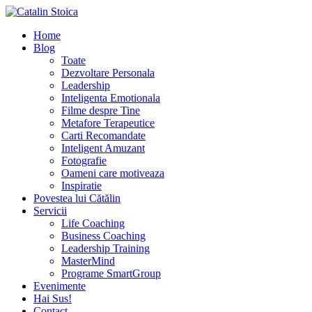
Home
Blog
Toate
Dezvoltare Personala
Leadership
Inteligenta Emotionala
Filme despre Tine
Metafore Terapeutice
Carti Recomandate
Inteligent Amuzant
Fotografie
Oameni care motiveaza
Inspiratie
Povestea lui Cătălin
Servicii
Life Coaching
Business Coaching
Leadership Training
MasterMind
Programe SmartGroup
Evenimente
Hai Sus!
Contact