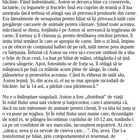
băcănie. Fiind îndemânatic, Anton se decurca bine cu conservele,
lactatele, cu legumele și fructele; însă era cuprins de teamă și îl lua
amețeala dacă trebuia să atingă sau să privească produsele din carne.
Era literalmente de nesuportat pentru băiat să își privească tatăl cum
pregătește carcasele de animale pentru vânzare. Știind toate acestea,
măcelarul se distra, forțându-l pe Anton să servească la tejgheaua de
carne, îl tortura și îl chinuia și, pentru desfătarea oricărui privitor, îi
imita felul temător în care se apropia de carne. Într-o zi însă, împins
ca de obicei de conținutul halbei de pe raft, tatăl merse prea departe
cu hărțuiala. Înfuriat că Anton nu vrea să-i execute ordinul de a tăia
o felie de ficat crud, l-a luat pe băiat de mâini, obligându-l să țină
carnea sângerie. Apoi, folosindu-se de forța sa, îl obligă să se
mânjească pe față cu mâinile acum pline de sânge, în ciuda
plânsetelor și protestelor acestuia. Când fu eliberat de tatăl său,
Anton leșină. Și, din acea zi, el nu se mai apropie niciodată de
băcănie. Iar la 14 ani, a părăsit casa părintească.”
Nu e o întâmplare singulară. Anton a fost „distribuit” de viață
în rolul fiului unui tată violent și batjocoritor, care-l amenința că,
dacă nu taie măruntaie de animale pentru clienți, îi va tăia lui puța și
o va pune pe tejghea. Și în rolul fiului unei mame care, dezamăgite
de soțul ei, se plângea încontinuu copilului de 10-12 ani, tratându-l
ca pe un confident de sex masculin, inconștient nepotrivit. Ai zice:
„săraca, avea și ea nevoie de cineva care…”. Da, avea. Dar l-a
transformat pe băiat, prin comportamentul ei resemnat, de