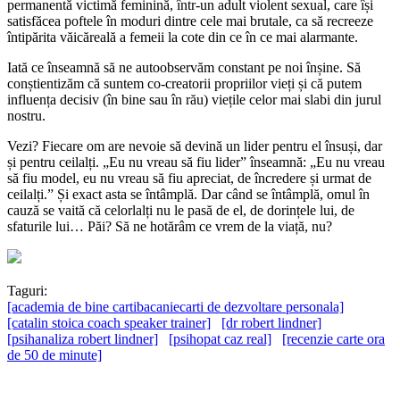
permanentă victimă feminină, într-un adult violent sexual, care își
satisfăcea poftele în moduri dintre cele mai brutale, ca să recreeze
întipărita văicăreală a femeii la cote din ce în ce mai alarmante.
Iată ce înseamnă să ne autoobservăm constant pe noi înșine. Să
conștientizăm că suntem co-creatorii propriilor vieți și că putem
influența decisiv (în bine sau în rău) viețile celor mai slabi din jurul
nostru.
Vezi? Fiecare om are nevoie să devină un lider pentru el însuși, dar
și pentru ceilalți. „Eu nu vreau să fiu lider” înseamnă: „Eu nu vreau
să fiu model, eu nu vreau să fiu apreciat, de încredere și urmat de
ceilalți.” Și exact asta se întâmplă. Dar când se întâmplă, omul în
cauză se vaită că celorlalți nu le pasă de el, de dorințele lui, de
sfaturile lui… Păi? Să ne hotărâm ce vrem de la viață, nu?
Taguri:
[academia de bine cartibacaniecarti de dezvoltare personala]
[catalin stoica coach speaker trainer]
[dr robert lindner]
[psihanaliza robert lindner]
[psihopat caz real]
[recenzie carte ora
de 50 de minute]