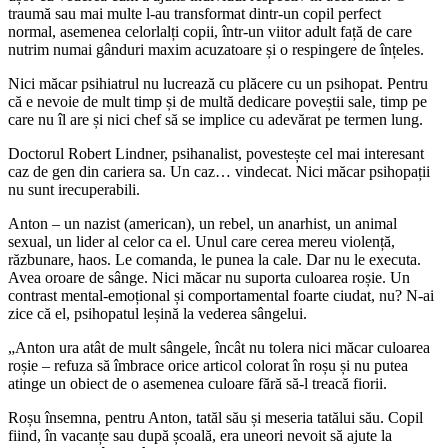
traumă sau mai multe l-au transformat dintr-un copil perfect
normal, asemenea celorlalți copii, într-un viitor adult față de care
nutrim numai gânduri maxim acuzatoare și o respingere de înțeles.
Nici măcar psihiatrul nu lucrează cu plăcere cu un psihopat. Pentru
că e nevoie de mult timp și de multă dedicare poveștii sale, timp pe
care nu îl are și nici chef să se implice cu adevărat pe termen lung.
Doctorul Robert Lindner, psihanalist, povestește cel mai interesant
caz de gen din cariera sa. Un caz… vindecat. Nici măcar psihopații
nu sunt irecuperabili.
Anton – un nazist (american), un rebel, un anarhist, un animal
sexual, un lider al celor ca el. Unul care cerea mereu violență,
răzbunare, haos. Le comanda, le punea la cale. Dar nu le executa.
Avea oroare de sânge. Nici măcar nu suporta culoarea roșie. Un
contrast mental-emoțional și comportamental foarte ciudat, nu? N-ai
zice că el, psihopatul leșină la vederea sângelui.
„Anton ura atât de mult sângele, încât nu tolera nici măcar culoarea
roșie – refuza să îmbrace orice articol colorat în roșu și nu putea
atinge un obiect de o asemenea culoare fără să-l treacă fiorii.
Roșu însemna, pentru Anton, tatăl său și meseria tatălui său. Copil
fiind, în vacanțe sau după școală, era uneori nevoit să ajute la