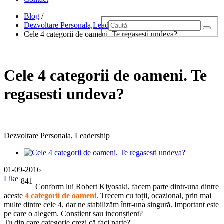
Blog
/
Dezvoltare Personala,Leadership
/
Cele 4 categorii de oameni. Te regasesti undeva?
Cele 4 categorii de oameni. Te
regasesti undeva?
Dezvoltare Personala, Leadership
01-09-2016
Like
841
Conform lui Robert Kiyosaki, facem parte dintr-una dintre
aceste
4 categorii de oameni
. Trecem cu toții, ocazional, prin mai
multe dintre cele 4, dar ne stabilizăm într-una singură. Important este
pe care o alegem. Conștient sau inconștient?
Tu din care categorie crezi că faci parte?