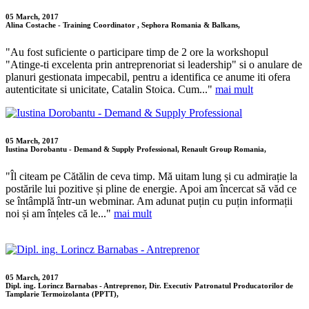
05 March, 2017
Alina Costache - Training Coordinator , Sephora Romania & Balkans,
"Au fost suficiente o participare timp de 2 ore la workshopul
"Atinge-ti excelenta prin antreprenoriat si leadership" si o anulare de
planuri gestionata impecabil, pentru a identifica ce anume iti ofera
autenticitate si unicitate, Catalin Stoica. Cum..."
mai mult
05 March, 2017
Iustina Dorobantu - Demand & Supply Professional, Renault Group Romania,
"Îl citeam pe Cătălin de ceva timp. Mă uitam lung și cu admirație la
postările lui pozitive și pline de energie. Apoi am încercat să văd ce
se întâmplă într-un webminar. Am adunat puțin cu puțin informații
noi și am înțeles că le..."
mai mult
05 March, 2017
Dipl. ing. Lorincz Barnabas - Antreprenor, Dir. Executiv Patronatul Producatorilor de
Tamplarie Termoizolanta (PPTT),