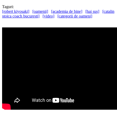
Taguri:
[robert kiyosaki]
[oamenii]
[academia de bine]
[hai sus]
[catalin
stoica coach bucuresti]
[video]
[categorii de oameni]