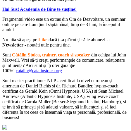
Hai Sus! Academia de Bine te susține!
Fragmentul video este un extras din Ora de Dezvoltare, un seminar
online pe care l-am ținut săptămânal, timp de 3 luni, la începutul
anului.
Nu uita să apeși pe
Like
dacă ți-a plăcut și să te abonezi la
Newsletter
- noutăți utile pentru tine.
Sunt
Cătălin Stoica, trainer, coach și speaker
din echipa lui John
Maxwell. Vrei să-ți crești performanțele de comunicare, relaționare
și influență? Aici sunt și îți ofer garanție
100%!
catalin@catalinstoica.org
Sunt master practitioner NLP - certificat la nivel european și
american de Daniel Bichiș și dr. Richard Bandler, hypno-coach
certificat de Gerald Kein (Omni Hypnosis, USA) și Sean Michael
Andrews (Atlantic Hypnosis Institute, USA), wing-wave coach
certificat de Carola Muller (Besser-Siegmund Institut, Hamburg), și
te invit să primești și să adaugi valoare, să influențezi și să faci
diferența în tot ceea ce înseamnă viața ta personală, profesională, de
business!