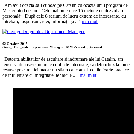
"Am avut ocazia să-l cunosc pe Cătălin cu ocazia unui program de
Mastermind despre “Cele mai puternice 15 metode de dezvoltare
personală”. După cele 8 sesiuni de lucru extrem de interesante, cu
întrebări, răspunsuri, idei, informații și ..."
mai mult
02 October, 2015
George Dragomir - Department Manager, H&M Romania, Bucuresti
"Datorita abilitatilor de ascultare si indrumare ale lui Catalin, am
reusit sa depasesc anumite conflicte interioare, sa deblochez la mine
resurse pe care nici macar nu stiam ca le am. Lectiile foarte practice
de influentare cu integritate, tehnicile ..."
mai mult