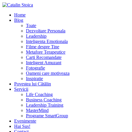
Home
Blog
Toate
Dezvoltare Personala
Leadership
Inteligenta Emotionala
Filme despre Tine
Metafore Terapeutice
Carti Recomandate
Inteligent Amuzant
Fotografie
Oameni care motiveaza
Inspiratie
Povestea lui Cătălin
Servicii
Life Coaching
Business Coaching
Leadership Training
MasterMind
Programe SmartGroup
Evenimente
Hai Sus!
Contact