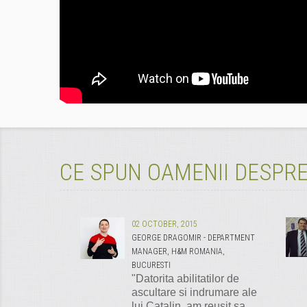
CE SPUN OAMENII DESPRE
02 OCTOBER, 2015
GEORGE DRAGOMIR - DEPARTMENT
MANAGER, H&M ROMANIA,
BUCURESTI
"Datorita abilitatilor de
ascultare si indrumare ale
lui Catalin, am reusit sa