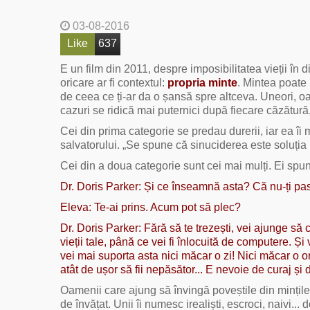
03-08-2016
Like
637
E un film din 2011, despre imposibilitatea vieții î
oricare ar fi contextul:
propria minte
. Mintea poate 
de ceea ce ți-ar da o șansă spre altceva. Uneori, oamen
cazuri se ridică mai puternici după fiecare căzătur
Cei din prima categorie se predau durerii, iar ea î
salvatorului. „Se spune că sinuciderea este soluți
Cei din a doua categorie sunt cei mai mulți. Ei spun
Dr. Doris Parker: Și ce înseamnă asta? Că nu-ți pa
Eleva: Te-ai prins. Acum pot să plec?
Dr. Doris Parker: Fără să te trezești, vei ajunge să
vieții tale, până ce vei fi înlocuită de computere. Și
vei mai suporta asta nici măcar o zi! Nici măcar o oră
atât de ușor să fii nepăsător... E nevoie de curaj și 
Oamenii care ajung să învingă poveștile din mințile ș
de învățat. Unii îi numesc irealiști, escroci, naivi... d