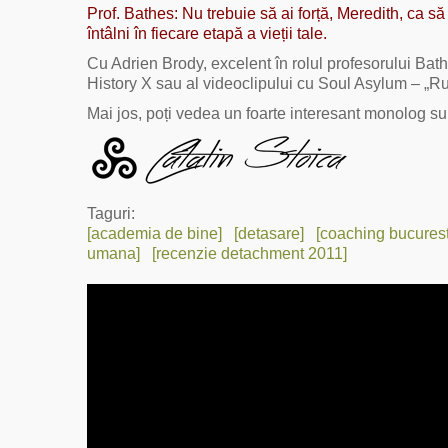
Prof. Bathes: Nu trebuie să ai forță, Meredith, ca să 
întâlni în fiecare etapă a vieții tale.
Cu Adrien Brody, excelent în rolul profesorului Bat
History X sau al videoclipului cu Soul Asylum – „Ru
Mai jos, poți vedea un foarte interesant monolog sub
Taguri:
[academia de bine]
[detasare]
[coaching bucurest
umana]
[recenzie detachment 2011]