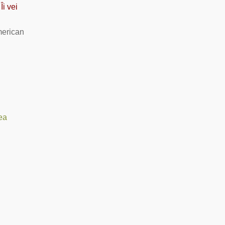
Îi vei
merican
ea