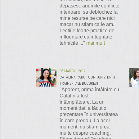
depasesc anumite conflicte
interioare, sa deblochez la
mine resurse pe care nici
macar nu stiam ca le am.
Lectiile foarte practice de
influentare cu integritate,
tehnicile ..."
mai mult
05 MARCH, 2017
CATALINA RADU - CONF.UNIV. DR. &
TRAINER, ASE BUCURESTI,
"Aparent, prima întâlnire cu
Cătălin a fost
întâmplătoare. La un
moment dat, a făcut o
prezentare în universitatea
în care predau. La acel
moment, nu știam prea
multe despre coaching.