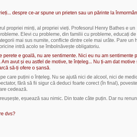
crieți... despre ce-ar spune un prieten sau un părinte la înmormâ
l propriei minți, al propriei vieți. Profesorul Henry Bathes e un
 probleme. Elevi cu probleme, din familii cu probleme, educați de
tegorii mai sus numite, conflicte dintre cele mai urâte. Pare un
oricine intră acolo se îmbolnăvește obligatoriu.
de perete e goală, nu are sentimente. Nici eu nu am sentimente 
. Am avut și eu astfel de motive, te înțeleg... Nu ți-am dat motive s
arcă să-ți ofere o șansă
.
 pe care puțini o înțeleg. Nu se ajută nici de alcool, nici de med
ator, fără să fii sigur că deduci foarte corect (în final), povest
care cedează.
, reușește, eșuează sau nimic. Din toate câte puțin. Dar nu renun
re dvs?