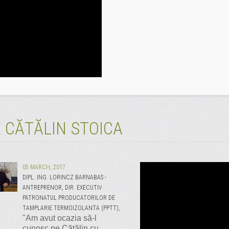
 CĂTĂLIN STOICA
05 MARCH, 2017
DIPL. ING. LORINCZ BARNABAS -
ANTREPRENOR, DIR. EXECUTIV
PATRONATUL PRODUCATORILOR DE
TAMPLARIE TERMOIZOLANTA (PPTT),
"Am avut ocazia să-l
cunosc pe Cătălin cu