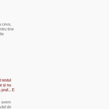
a ceva,
ntru tine
lte
 restul
r și nu
 praf... E
ei avem
i văd de