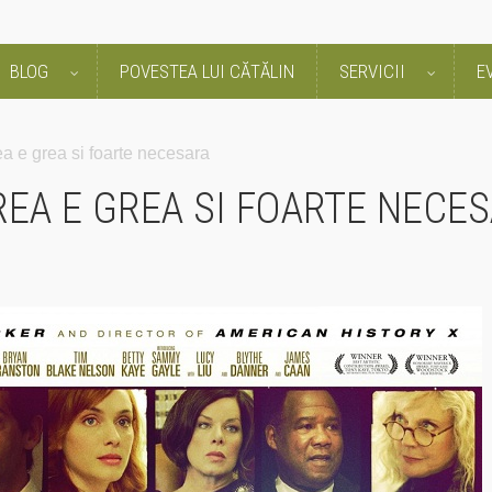
BLOG
POVESTEA LUI CĂTĂLIN
SERVICII
E
 e grea si foarte necesara
EA E GREA SI FOARTE NECE