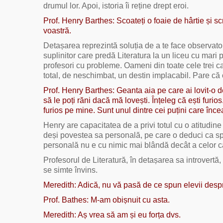
drumul lor. Apoi, istoria îi reține drept eroi.
Prof. Henry Barthes: Scoateți o foaie de hârtie și s
voastră.
Detașarea reprezintă soluția de a te face observatoru
suplinitor care predă Literatura la un liceu cu mari
profesori cu probleme. Oameni din toate cele trei ca
total, de neschimbat, un destin implacabil. Pare că 
Prof. Henry Barthes: Geanta aia pe care ai lovit-o 
să le poți răni dacă mă lovești. Înțeleg că ești furios
furios pe mine. Sunt unul dintre cei puțini care înce
Henry are capacitatea de a privi totul cu o atitudine
deși povestea sa personală, pe care o deduci ca spect
personală nu e cu nimic mai blândă decât a celor 
Profesorul de Literatură, în detașarea sa introvertă
se simte învins.
Meredith: Adică, nu vă pasă de ce spun elevii desp
Prof. Bathes: M-am obișnuit cu asta.
Meredith: Aș vrea să am și eu forța dvs.