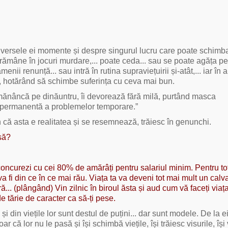
n diversele ei momente și despre singurul lucru care poate schimb
rămâne în jocuri murdare,... poate ceda... sau se poate agăța pe
ii renunță... sau intră în rutina supraviețuirii și-atât,... iar în a
ă, hotărând să schimbe suferința cu ceva mai bun.
i mănâncă pe dinăuntru, îi devorează fără milă, purtând masca
a permanentă a problemelor temporare.”
 că asta e realitatea și se resemnează, trăiesc în genunchi.
să?
 concurezi cu cei 80% de amărâți pentru salariul minim. Pentru tot
 va fi din ce în ce mai rău. Viața ta va deveni tot mai mult un calva
... (plângând) Vin zilnic în biroul ăsta și aud cum vă faceți viața
de tărie de caracter ca să-ți pese.
i din viețile lor sunt destul de puțini... dar sunt modele. De la 
oar că lor nu le pasă și își schimbă viețile, își trăiesc visurile, îș