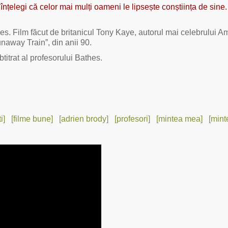
înțelegi că celor mai mulți oameni le lipsește conștiința de sine. 
hes. Film făcut de britanicul Tony Kaye, autorul mai celebrului A
naway Train”, din anii 90.
titrat al profesorului Bathes.
i]
[filme bune]
[adrien brody]
[profesori]
[mintea mea]
[mint