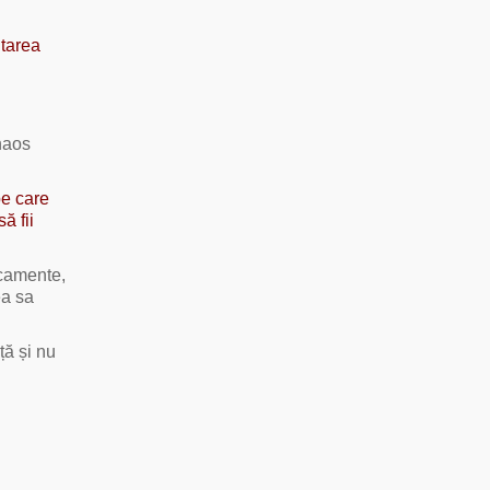
ntarea
 haos
pe care
ă fii
icamente,
ea sa
ță și nu