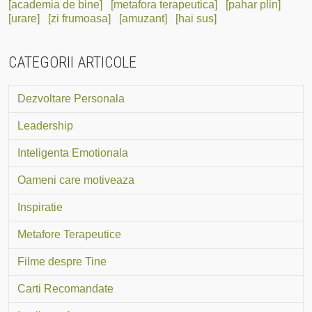
[academia de bine]
[metafora terapeutica]
[pahar plin]
[urare]
[zi frumoasa]
[amuzant]
[hai sus]
CATEGORII ARTICOLE
Dezvoltare Personala
Leadership
Inteligenta Emotionala
Oameni care motiveaza
Inspiratie
Metafore Terapeutice
Filme despre Tine
Carti Recomandate