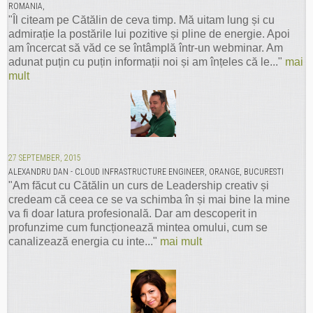
ROMANIA,
"Îl citeam pe Cătălin de ceva timp. Mă uitam lung și cu
admirație la postările lui pozitive și pline de energie. Apoi
am încercat să văd ce se întâmplă într-un webminar. Am
adunat puțin cu puțin informații noi și am înțeles că le..."
mai
mult
27 SEPTEMBER, 2015
ALEXANDRU DAN - CLOUD INFRASTRUCTURE ENGINEER, ORANGE, BUCURESTI
"Am făcut cu Cătălin un curs de Leadership creativ și
credeam că ceea ce se va schimba în și mai bine la mine
va fi doar latura profesională. Dar am descoperit in
profunzime cum funcționează mintea omului, cum se
canalizează energia cu inte..."
mai mult