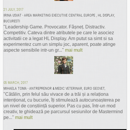
21 JULY, 2017
IRINA USVAT - AREA MARKETING EXECUTIVE CENTRAL EUROPE , HL DISPLAY,
BUCURESTI
"Leadership Game. Provocator. Fâșneț. Distractiv.
Competitiv. Cateva dintre atributele pe care le asociez
activitatii ce a legat HL Display. Am putut sa simt si sa
experimentez cum un simplu joc, aparent, poate atinge
aspecte sensibile intr-un gr..."
mai mult
05 MARCH, 2017
MIHAELA TOMA - ANTREPRENOR & MEDIC VETERINAR, EURO GEOVET,
"Cătălin, prin felul său vivace de a trăi și a relaționa
intenționat, cu bucurie, îți stimulează autocunoașterea pe
un nivel de conștiință superior. Pas cu pas, într-un mod
creativ, te ghidează pe parcursul sesiunilor de Mastermind
pe..."
mai mult