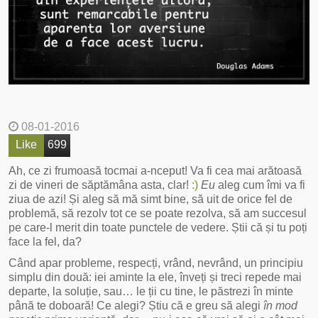
08-01-2016
Like
699
Ah, ce zi frumoasă tocmai a-nceput! Va fi cea mai arătoasă
zi de vineri de săptămâna asta, clar!
:)
Eu
aleg cum îmi va fi
ziua de azi! Și aleg să mă simt bine, să uit de orice fel de
problemă, să rezolv tot ce se poate rezolva, să am succesul
pe care-l merit din toate punctele de vedere. Știi că și tu poți
face la fel, da?
Când apar probleme, respecți, vrând, nevrând, un principiu
simplu din două: iei aminte la ele, înveți și treci repede mai
departe, la soluție, sau… le ții cu tine, le păstrezi în minte
până te doboară! Ce alegi? Știu că e greu să alegi
în mod