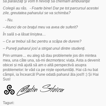
să paralizaţi şi vom fi nevoiţi să chemăm ambulanţa!
Colegii au râs. - Foarte bine! Dar pe tot parcursul acestei
zile, greutatea paharului se va schimba?
- Nu.
– Atunci de ce braţul meu va avea de suferit?
În sală s-a lăsat liniştea…
– Ce ar trebui să fac pentru a scăpa de durere?
– Puneţi paharul jos! a strigat unul dintre studenţi.
Prin urmare… eu aleg să dau problemele jos din mintea
mea, una câte una, să-mi dezmorțesc viața. Asta a devenit
obicei și mă ajută să am o altă perspectivă asupra
problemelor: le văd ca pe niște oportunități. Hai că nu bat
câmpii, ia încearcă! Pune odată paharul ăla jos!!! :) Și Hai
Sus!
Taguri: