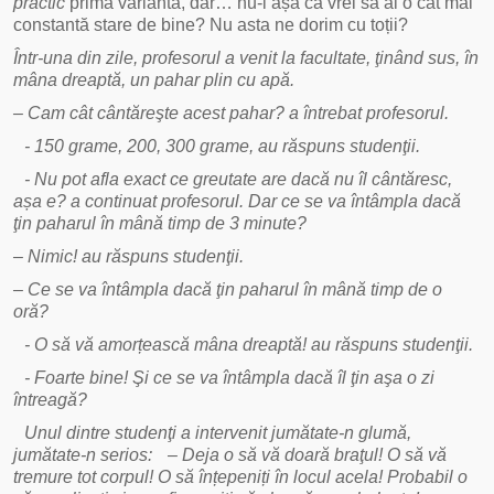
practic
prima variantă, dar… nu-i așa că vrei să ai o cât mai
constantă stare de bine? Nu asta ne dorim cu toții?
Într-una din zile, profesorul a venit la facultate, ţinând sus, în
mâna dreaptă, un pahar plin cu apă.
– Cam cât cântăreşte acest pahar? a întrebat profesorul.
- 150 grame, 200, 300 grame, au răspuns studenţii.
- Nu pot afla exact ce greutate are dacă nu îl cântăresc,
așa e? a continuat profesorul. Dar ce se va întâmpla dacă
ţin paharul în mână timp de 3 minute?
– Nimic! au răspuns studenţii.
– Ce se va întâmpla dacă ţin paharul în mână timp de o
oră?
- O să vă amorțească mâna dreaptă! au răspuns studenţii.
- Foarte bine! Şi ce se va întâmpla dacă îl ţin aşa o zi
întreagă?
Unul dintre studenţi a intervenit jumătate-n glumă,
jumătate-n serios: – Deja o să vă doară braţul! O să vă
tremure tot corpul! O să înțepeniți în locul acela! Probabil o