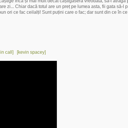
câștige încă și mai mult decât câștigaseră vreodată, să-i atragă
e zi... Chiar dacă totul are un preț pe lumea asta, fii gata să-l pl
n ori ce fac ceilalți! Sunt puțini care o fac; dar sunt din ce în c
in call]
[kevin spacey]