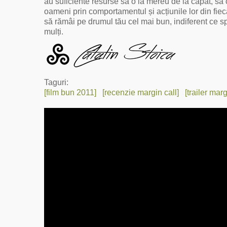
au suficiente resurse să o ia mereu de la capăt, să 
oameni prin comportamentul și acțiunile lor din fiecar
să rămâi pe drumul tău cel mai bun, indiferent ce spu
mulți.
Taguri:
[film bun 2011]
[recenzie margin call]
[trailer marg