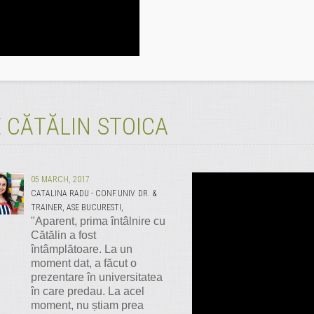
 CĂTĂLIN STOICA
05 MARCH, 2017
CATALINA RADU - CONF.UNIV. DR. &
TRAINER, ASE BUCURESTI,
"Aparent, prima întâlnire cu
Cătălin a fost
întâmplătoare. La un
moment dat, a făcut o
prezentare în universitatea
în care predau. La acel
moment, nu știam prea