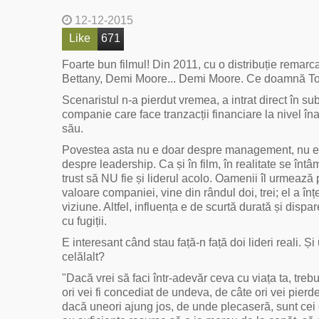
12-12-2015
Like
671
Foarte bun filmul! Din 2011, cu o distribuție remar
Bettany, Demi Moore... Demi Moore. Ce doamnă Toamnă
Scenaristul n-a pierdut vremea, a intrat direct în su
companie care face tranzacții financiare la nivel î
său.
Povestea asta nu e doar despre management, nu e d
despre leadership. Ca și în film, în realitate se î
trust să NU fie și liderul acolo. Oamenii îl urmează p
valoare companiei, vine din rândul doi, trei; el a în
viziune. Altfel, influența e de scurtă durată și dispare 
cu fugiții.
E interesant când stau față-n față doi lideri reali. Ș
celălalt?
"Dacă vrei să faci într-adevăr ceva cu viața ta, trebu
ori vei fi concediat de undeva, de câte ori vei pie
dacă uneori ajung jos, de unde plecaseră, sunt cei ca