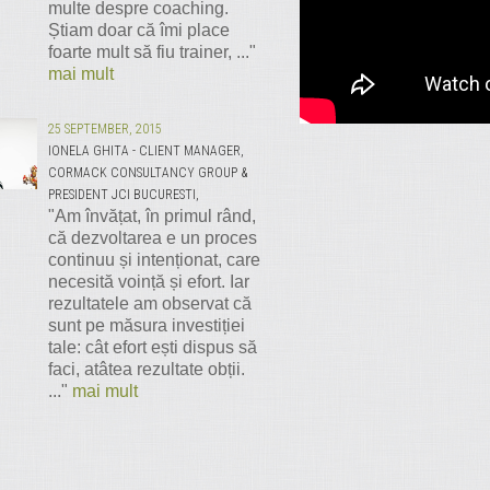
multe despre coaching.
Știam doar că îmi place
foarte mult să fiu trainer, ..."
mai mult
25 SEPTEMBER, 2015
IONELA GHITA - CLIENT MANAGER,
CORMACK CONSULTANCY GROUP &
PRESIDENT JCI BUCURESTI,
"Am învățat, în primul rând,
că dezvoltarea e un proces
continuu și intenționat, care
necesită voință și efort. Iar
rezultatele am observat că
sunt pe măsura investiției
tale: cât efort ești dispus să
faci, atâtea rezultate obții.
..."
mai mult