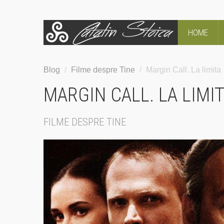
HOME
Blog
/
Filme despre Tine
/
Margin Call. La limita
MARGIN CALL. LA LIMI
FILME DESPRE TINE