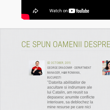
CE SPUN OAMENII DESPRE
02 OCTOBER, 2015
GEORGE DRAGOMIR - DEPARTMENT
MANAGER, H&M ROMANIA,
BUCURESTI
"Datorita abilitatilor de
ascultare si indrumare ale
lui Catalin, am reusit sa
depasesc anumite conflicte
interioare, sa deblochez la
mine resurse pe care nici