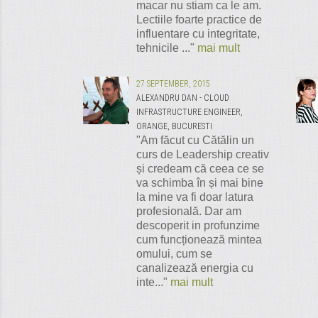
macar nu stiam ca le am.
Lectiile foarte practice de
influentare cu integritate,
tehnicile ..."
mai mult
27 SEPTEMBER, 2015
ALEXANDRU DAN - CLOUD
INFRASTRUCTURE ENGINEER,
ORANGE, BUCURESTI
"Am făcut cu Cătălin un
curs de Leadership creativ
și credeam că ceea ce se
va schimba în și mai bine
la mine va fi doar latura
profesională. Dar am
descoperit in profunzime
cum funcționează mintea
omului, cum se
canalizează energia cu
inte..."
mai mult