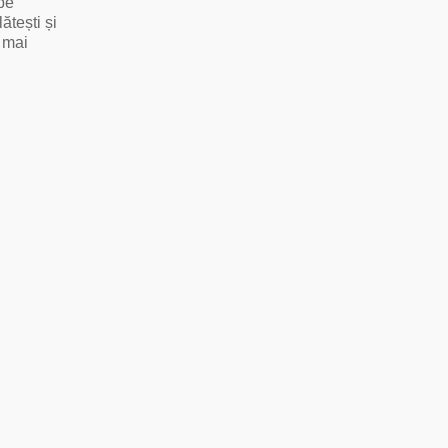
 pe
ătești și
e mai