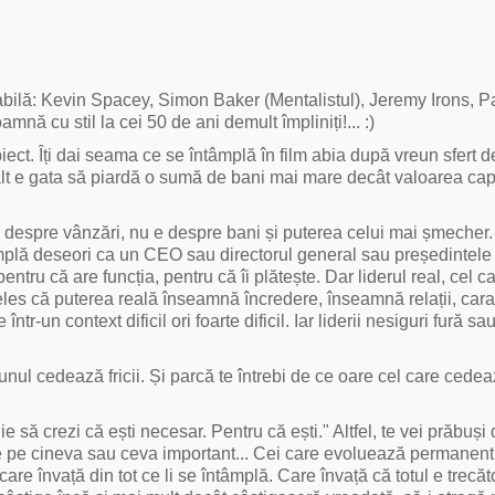
cabilă: Kevin Spacey, Simon Baker (Mentalistul), Jeremy Irons, P
 cu stil la cei 50 de ani demult împliniți!... :)
biect. Îți dai seama ce se întâmplă în film abia după vreun sfert d
nalt e gata să piardă o sumă de bani mai mare decât valoarea capi
espre vânzări, nu e despre bani și puterea celui mai șmecher.
ntâmplă deseori ca un CEO sau directorul general sau președintele
entru că are funcția, pentru că îi plătește. Dar liderul real, cel c
țeles că puterea reală înseamnă încredere, înseamnă relații, cara
într-un context dificil ori foarte dificil. Iar liderii nesiguri fură sa
i unul cedează fricii. Și parcă te întrebi de ce oare cel care cedea
ie să crezi că ești necesar. Pentru că ești." Altfel, te vei prăbuși
rde pe cineva sau ceva important... Cei care evoluează permanent
re învață din tot ce li se întâmplă. Care învață că totul e trecăto