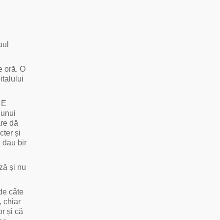
aul
e oră. O
talului
 E
 unui
are dă
cter și
u dau bir
ză și nu
 de câte
, chiar
r și că