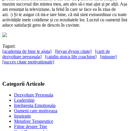
maxim succesul din mintea mea, am ales să-i mai ajut și pe alții. Așa
am renunțat la televiziune, la felul în care se face ea în ziua de
azi.
:)
Și te asigur că mi-e tare bine, că mă simt extraordinar cu toate
activitățile mele cotidiene și cu rezultatele lor. Lucrul cu oamenii îmi
aduce satisfacții greu de descris în cuvinte.
Taguri:
[academia de bine te ajuta]
[bryan dyson citate]
[carti de
dezvoltare personala]
[catalin stoica life coaching]
[minune]
[succes citate motivationale]
Categorii Articole
Dezvoltare Personala
Leadership
Inteligenta Emotionala
Oameni care motiveaza
Inspiratie
Metafore Terapeutice
Filme despre Tine