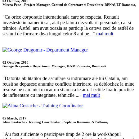
03 October, 2015
Mircea Pene - Project Manager, Centrul de Cercetare si Dezvoltare RENAULT Romania,
"Ca orice corporatie internationala care se respecta, Renault
investeste in oamenii sai, atat pe latura dezvoltarii personale, cat si
tehnice. Astfel, am avut ocazia sa particip la cateva zeci de astfel de
sesiuni de formare de-a lungul celor 8 ani pe..."
mai mult
02 October, 2015
George Dragomir - Department Manager, H&M Romania, Bucuresti
"Datorita abilitatilor de ascultare si indrumare ale lui Catalin, am
reusit sa depasesc anumite conflicte interioare, sa deblochez la mine
resurse pe care nici macar nu stiam ca le am. Lectiile foarte practice
de influentare cu integritate, tehnicile ..."
mai mult
05 March, 2017
Alina Costache - Training Coordinator , Sephora Romania & Balkans,
"Au fost suficiente o participare timp de 2 ore la workshopul