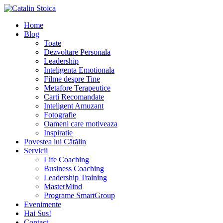
Home
Blog
Toate
Dezvoltare Personala
Leadership
Inteligenta Emotionala
Filme despre Tine
Metafore Terapeutice
Carti Recomandate
Inteligent Amuzant
Fotografie
Oameni care motiveaza
Inspiratie
Povestea lui Cătălin
Servicii
Life Coaching
Business Coaching
Leadership Training
MasterMind
Programe SmartGroup
Evenimente
Hai Sus!
Contact