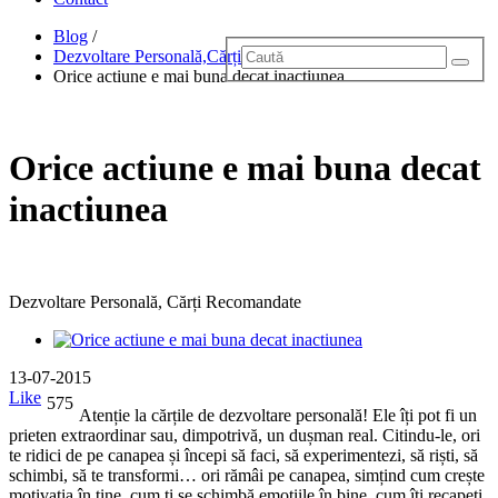
Blog
/
Dezvoltare Personală,Cărți Recomandate
/
Orice actiune e mai buna decat inactiunea
Orice actiune e mai buna decat
inactiunea
Dezvoltare Personală, Cărți Recomandate
13-07-2015
Like
575
Atenție la cărțile de dezvoltare personală! Ele îți pot fi un
prieten extraordinar sau, dimpotrivă, un dușman real. Citindu-le, ori
te ridici de pe canapea și începi să faci, să experimentezi, să riști, să
schimbi, să te transformi… ori rămâi pe canapea, simțind cum crește
motivația în tine, cum ți se schimbă emoțiile în bine, cum îți recapeți