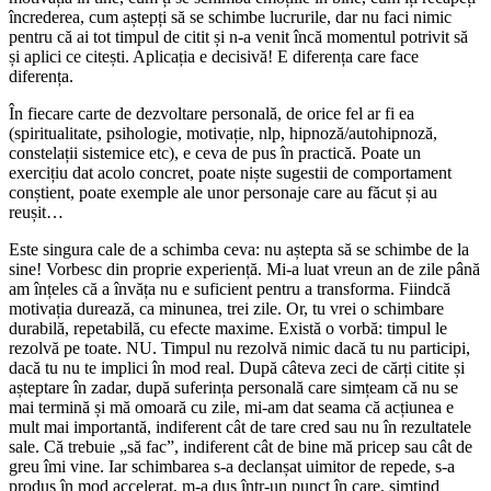
încrederea, cum aștepți să se schimbe lucrurile, dar nu faci nimic
pentru că ai tot timpul de citit și n-a venit încă momentul potrivit să
și aplici ce citești. Aplicația e decisivă! E diferența care face
diferența.
În fiecare carte de dezvoltare personală, de orice fel ar fi ea
(spiritualitate, psihologie, motivație, nlp, hipnoză/autohipnoză,
constelații sistemice etc), e ceva de pus în practică. Poate un
exercițiu dat acolo concret, poate niște sugestii de comportament
conștient, poate exemple ale unor personaje care au făcut și au
reușit…
Este singura cale de a schimba ceva: nu aștepta să se schimbe de la
sine! Vorbesc din proprie experiență. Mi-a luat vreun an de zile până
am înțeles că a învăța nu e suficient pentru a transforma. Fiindcă
motivația durează, ca minunea, trei zile. Or, tu vrei o schimbare
durabilă, repetabilă, cu efecte maxime. Există o vorbă: timpul le
rezolvă pe toate. NU. Timpul nu rezolvă nimic dacă tu nu participi,
dacă tu nu te implici în mod real. După câteva zeci de cărți citite și
așteptare în zadar, după suferința personală care simțeam că nu se
mai termină și mă omoară cu zile, mi-am dat seama că acțiunea e
mult mai importantă, indiferent cât de tare cred sau nu în rezultatele
sale. Că trebuie „să fac”, indiferent cât de bine mă pricep sau cât de
greu îmi vine. Iar schimbarea s-a declanșat uimitor de repede, s-a
produs în mod accelerat, m-a dus într-un punct în care, simțind