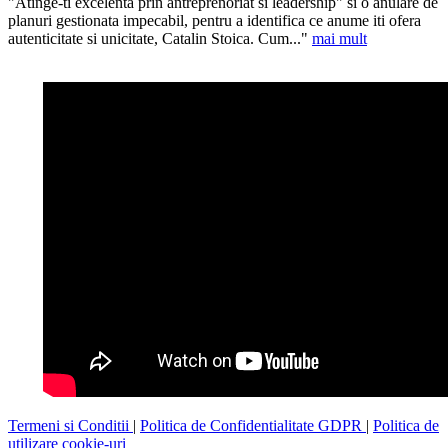
"Atinge-ti excelenta prin antreprenoriat si leadership" si o anulare de
planuri gestionata impecabil, pentru a identifica ce anume iti ofera
autenticitate si unicitate, Catalin Stoica. Cum..."
mai mult
Termeni si Conditii
|
Politica de Confidentialitate GDPR
|
Politica de
utilizare cookie-uri