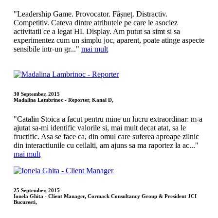
"Leadership Game. Provocator. Fâșneț. Distractiv.
Competitiv. Cateva dintre atributele pe care le asociez
activitatii ce a legat HL Display. Am putut sa simt si sa
experimentez cum un simplu joc, aparent, poate atinge aspecte
sensibile intr-un gr..."
mai mult
30 September, 2015
Madalina Lambrinoc - Reporter, Kanal D,
"Catalin Stoica a facut pentru mine un lucru extraordinar: m-a
ajutat sa-mi identific valorile si, mai mult decat atat, sa le
fructific. Asa se face ca, din omul care suferea aproape zilnic
din interactiunile cu ceilalti, am ajuns sa ma raportez la ac..."
mai mult
25 September, 2015
Ionela Ghita - Client Manager, Cormack Consultancy Group & President JCI
Bucuresti,