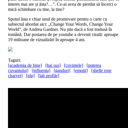
interes mai are și ăsta?…”. Ce-ai avea de pierdut să încerci o
mică schimbare cu tine, la tine?
Spotul ăsta e chiar unul de promovare pentru o carte cu
subiectul abordat aici: „Change Your Words, Change Your
World”, de Andrea Gardner. Nu știu dacă a fost tradusă în
română. Dar postarea de pe youtube a devenit virală: aproape
19 milioane de vizualizări în aproape 4 ani.
Taguri:
[academia de bine]
[hai sus]
[cuvintele]
[puterea
cuvantului]
[influenta]
[ganduri]
[emotii]
[shelle rose
charvet]
[nlp]
[lab profile]