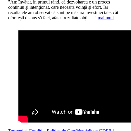
"Am învățat, în primul rând, că dezvoltarea e un proces
continuu și intenționat, care necesită voință și efort. Iar
rezultatele am observat că sunt pe măsura investiției tale: cât
efort ești dispus să faci, atâtea rezultate obții. ..."
mai mult
Termeni si Conditii
|
Politica de Confidentialitate GDPR
|