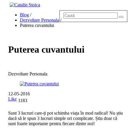
Home
Blog
/
Blog
Dezvoltare Personala
/
Povestea lui Cătălin
Puterea cuvantului
Servicii
Evenimente
Hai Sus!
Contact
Puterea cuvantului
Dezvoltare Personala
12-05-2016
Like
1183
Sunt 3 lucruri care-ți pot schimba viața în mod radical! Nu știu
dacă să le spun 3 lucruri simple ori complicate. Știu doar că
sunt foarte importante pentru fiecare dintre noi!