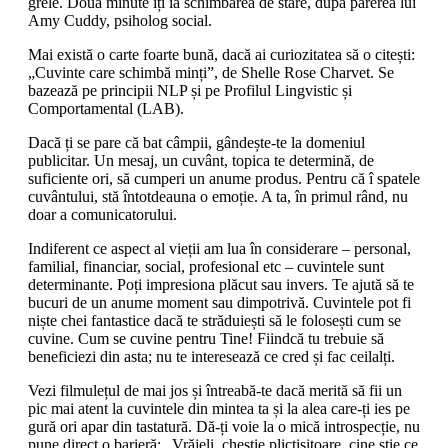
grele. Două minute îți ia schimbarea de stare, după părerea lui
Amy Cuddy, psiholog social.
Mai există o carte foarte bună, dacă ai curiozitatea să o citești:
„Cuvinte care schimbă minți”, de Shelle Rose Charvet. Se
bazează pe principii NLP și pe Profilul Lingvistic și
Comportamental (LAB).
Dacă ți se pare că bat câmpii, gândește-te la domeniul
publicitar. Un mesaj, un cuvânt, topica te determină, de
suficiente ori, să cumperi un anume produs. Pentru că î spatele
cuvântului, stă întotdeauna o emoție. A ta, în primul rând, nu
doar a comunicatorului.
Indiferent ce aspect al vieții am lua în considerare – personal,
familial, financiar, social, profesional etc – cuvintele sunt
determinante. Poți impresiona plăcut sau invers. Te ajută să te
bucuri de un anume moment sau dimpotrivă. Cuvintele pot fi
niște chei fantastice dacă te străduiești să le folosești cum se
cuvine. Cum se cuvine pentru Tine! Fiindcă tu trebuie să
beneficiezi din asta; nu te interesează ce cred și fac ceilalți.
Vezi filmulețul de mai jos și întreabă-te dacă merită să fii un
pic mai atent la cuvintele din mintea ta și la alea care-ți ies pe
gură ori apar din tastatură. Dă-ți voie la o mică introspecție, nu
pune direct o barieră: „Vrăjeli, chestie plictisitoare, cine știe ce