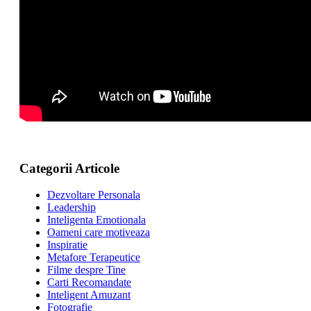
Categorii Articole
Dezvoltare Personala
Leadership
Inteligenta Emotionala
Oameni care motiveaza
Inspiratie
Metafore Terapeutice
Filme despre Tine
Carti Recomandate
Inteligent Amuzant
Fotografie