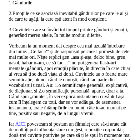
1.Gândurile.
2.Emoțiile ce se asociază inevitabil gândurilor pe care le ai și
de care te agăți, la care ești atent în mod conștient.
3.Cuvintele care se învârt tot timpul printre gânduri și emoții,
generând mereu altele, în multe moduri diferite.
Vorbeam la un moment dat despre cea mai uzuală întrebare
din lume:
„Ce faci?” și de răspunsul pe care-l primești de cele
mai multe ori. Niște replici gen „așa și-așa, deloc bine, greu,
nasol, habar n-am, ce să fac…” nu pot genera flash-uri
mentale (gânduri, apoi emoții) plăcute, în direcția în care chiar
ai vrea să ți se ducă viața zi de zi. Cuvintele au o foarte mare
semnificație, atunci când le cunoști, când fac parte din
vocabularul uzual. Au: 1.o semnificație generală, explicativă,
de dicționar, și 2.o semnificație personală, aparte, doar a ta.
Când spui „munte”, îți vei explica instantaneu cuvântul așa
cum îl înțelegem cu toții, dar se vor adăuga, de asemenea
instantaneu, toate întâmplările cu munți câte te-au marcat pe
tine, pozitiv sau negativ, de-a lungul vremii.
Iar
AICI
povesteam și postam un filmuleț care să-ți arate cât
de mult îți pot influența starea un gest, o poziție corporală și
două-trei cuvinte potrivite pe care să ți le spui în momente mai