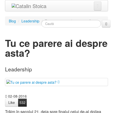
Home
Blog
/
Leadership
/
Tu ce parere ai despre asta?
Blog
Povestea lui Cătălin
Tu ce parere ai despre
Servicii
asta?
Evenimente
Hai Sus!
Leadership
Contact
02-08-2016
Like
532
Trăim în secolul 21, deja spre finalul celui de-al doilea