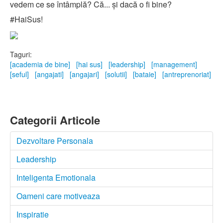
vedem ce se întâmplă? Că... și dacă o fi bine?
#HaiSus!
Taguri:
[academia de bine]
[hai sus]
[leadership]
[management]
[seful]
[angajati]
[angajari]
[solutii]
[bataie]
[antreprenoriat]
Categorii Articole
Dezvoltare Personala
Leadership
Inteligenta Emotionala
Oameni care motiveaza
Inspiratie