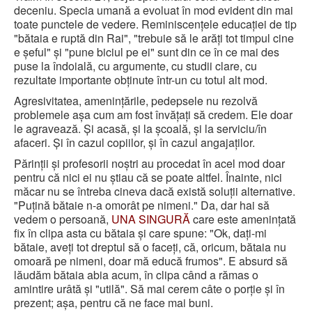
deceniu. Specia umană a evoluat în mod evident din mai
toate punctele de vedere. Reminiscențele educației de tip
"bătaia e ruptă din Rai", "trebuie să le arăți tot timpul cine
e șeful" și "pune biciul pe ei" sunt din ce în ce mai des
puse la îndoială, cu argumente, cu studii clare, cu
rezultate importante obținute într-un cu totul alt mod.
Agresivitatea, amenințările, pedepsele nu rezolvă
problemele așa cum am fost învățați să credem. Ele doar
le agravează. Și acasă, și la școală, și la serviciu/în
afaceri. Și în cazul copiilor, și în cazul angajaților.
Părinții și profesorii noștri au procedat în acel mod doar
pentru că nici ei nu știau că se poate altfel. Înainte, nici
măcar nu se întreba cineva dacă există soluții alternative.
"Puțină bătaie n-a omorât pe nimeni." Da, dar hai să
vedem o persoană,
UNA SINGURĂ
care este amenințată
fix în clipa asta cu bătaia și care spune: "Ok, dați-mi
bătaie, aveți tot dreptul să o faceți, că, oricum, bătaia nu
omoară pe nimeni, doar mă educă frumos". E absurd să
lăudăm bătaia abia acum, în clipa când a rămas o
amintire urâtă și "utilă". Să mai cerem câte o porție și în
prezent; așa, pentru că ne face mai buni.