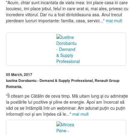
"Acum, chiar sunt incantata de viata mea: imi place casa in care
locuiesc, imi place jobul, felul in care arat si, mai ales, privesc cu
incredere viitorul. Dar nu a fost dintotdeauna asa. Anul trecut
pierdeam lucruri importante: familia, casa, servici..."
mai mult
05 March, 2017
Iustina Dorobantu - Demand & Supply Professional, Renault Group
Romania,
"Îl citeam pe Cătălin de ceva timp. Mă uitam lung și cu admirație
la postările lui pozitive și pline de energie. Apoi am încercat să
văd ce se întâmplă într-un webminar. Am adunat puțin cu puțin
informații noi și am înțeles că le..."
mai mult