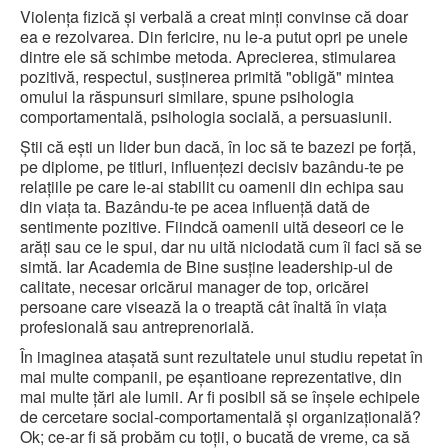
Violența fizică și verbală a creat minți convinse că doar
ea e rezolvarea. Din fericire, nu le-a putut opri pe unele
dintre ele să schimbe metoda. Aprecierea, stimularea
pozitivă, respectul, susținerea primită "obligă" mintea
omului la răspunsuri similare, spune psihologia
comportamentală, psihologia socială, a persuasiunii.
Știi că ești un lider bun dacă, în loc să te bazezi pe forță,
pe diplome, pe titluri, influențezi decisiv bazându-te pe
relațiile pe care le-ai stabilit cu oamenii din echipa sau
din viața ta. Bazându-te pe acea influență dată de
sentimente pozitive. Fiindcă oamenii uită deseori ce le
arăți sau ce le spui, dar nu uită niciodată cum îi faci să se
simtă. Iar Academia de Bine susține leadership-ul de
calitate, necesar oricărui manager de top, oricărei
persoane care visează la o treaptă cât înaltă în viața
profesională sau antreprenorială.
În imaginea atașată sunt rezultatele unui studiu repetat în
mai multe companii, pe eșantioane reprezentative, din
mai multe țări ale lumii. Ar fi posibil să se înșele echipele
de cercetare social-comportamentală și organizațională?
Ok; ce-ar fi să probăm cu toții, o bucată de vreme, ca să