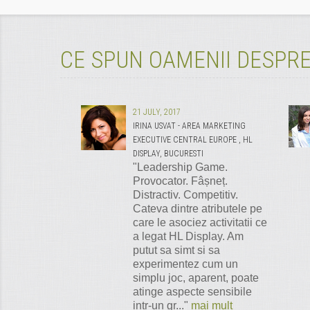
CE SPUN OAMENII DESPRE
21 JULY, 2017
IRINA USVAT - AREA MARKETING
EXECUTIVE CENTRAL EUROPE , HL
DISPLAY, BUCURESTI
"Leadership Game.
Provocator. Fâșneț.
Distractiv. Competitiv.
Cateva dintre atributele pe
care le asociez activitatii ce
a legat HL Display. Am
putut sa simt si sa
experimentez cum un
simplu joc, aparent, poate
atinge aspecte sensibile
intr-un gr..."
mai mult