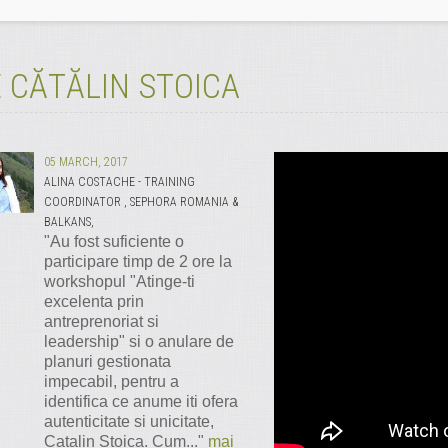
 CĂTĂLIN STOICA
05 MARCH, 2017
ALINA COSTACHE - TRAINING
COORDINATOR , SEPHORA ROMANIA &
BALKANS,
"Au fost suficiente o
participare timp de 2 ore la
workshopul "Atinge-ti
excelenta prin
antreprenoriat si
leadership" si o anulare de
planuri gestionata
impecabil, pentru a
identifica ce anume iti ofera
autenticitate si unicitate,
Catalin Stoica. Cum..."
mai