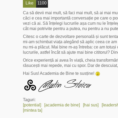
Like
1100
Ca să devii mai mult, să faci mai mult, să ai mai mult,
căci e cea mai importantă conversație pe care o porți
vezi că ai. Să înțelegi lucrurile așa cum nu le înțele
cât mai potrivite pentru a putea, nu pentru a nu put
Citesc o carte de dezvoltare personală și sunt tent
mi-am schimbat viața alegând să aplic ceea ce am c
nu mi-a plăcut. Mai bine m-aș întreba: ce am totuși 
lucrurile, astfel încât să ajute mai bine cititorul? D
Orice experiență ai avea în viață, cheia transformări
răsucești mai repede, mai cu spor. Dar de descuiat
Hai Sus! Academia de Bine te susține!
Taguri:
[potential]
[academia de bine]
[hai sus]
[leaders
[mintea ta]