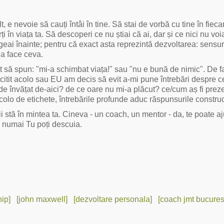
 e nevoie să cauți întâi în tine. Să stai de vorbă cu tine în fiecar
 în viața ta. Să descoperi ce nu știai că ai, dar și ce nici nu voi
geai înainte; pentru că exact asta reprezintă dezvoltarea: sensuri 
ea face ceva.
at să spun: "mi-a schimbat viața!" sau "nu e bună de nimic". De f
itit acolo sau EU am decis să evit a-mi pune întrebări despre 
de învățat de-aici? de ce oare nu mi-a plăcut? ce/cum aș fi prez
incolo de etichete, întrebările profunde aduc răspunsurile construc
i stă în mintea ta. Cineva - un coach, un mentor - da, te poate aj
, numai Tu poți descuia.
hip]
[john maxwell]
[dezvoltare personala]
[coach jmt bucurest