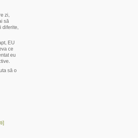
e zi,
ai să
diferite,
apt, EU
ceva ce
entat eu
tive.
uta să o
i]