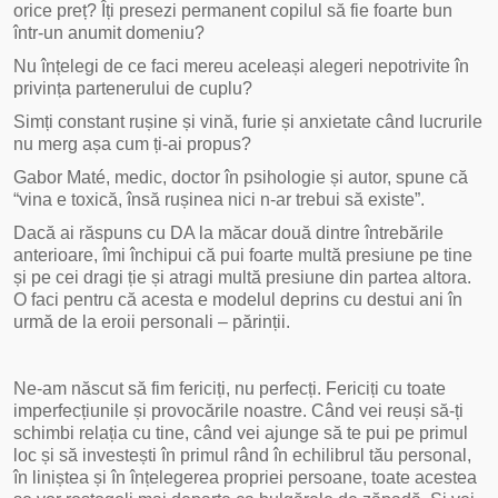
orice preț? Îți presezi permanent copilul să fie foarte bun
într-un anumit domeniu?
Nu înțelegi de ce faci mereu aceleași alegeri nepotrivite în
privința partenerului de cuplu?
Simți constant rușine și vină, furie și anxietate când lucrurile
nu merg așa cum ți-ai propus?
Gabor Maté, medic, doctor în psihologie și autor, spune că
“vina e toxică, însă rușinea nici n-ar trebui să existe”.
Dacă ai răspuns cu DA la măcar două dintre întrebările
anterioare, îmi închipui că pui foarte multă presiune pe tine
și pe cei dragi ție și atragi multă presiune din partea altora.
O faci pentru că acesta e modelul deprins cu destui ani în
urmă de la eroii personali – părinții.
Ne-am născut să fim fericiți, nu perfecți. Fericiți cu toate
imperfecțiunile și provocările noastre. Când vei reuși să-ți
schimbi relația cu tine, când vei ajunge să te pui pe primul
loc și să investești în primul rând în echilibrul tău personal,
în liniștea și în înțelegerea propriei persoane, toate acestea