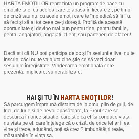
HARTA EMOȚIILOR reprezintă un program de pace cu
emoțiile tale, cu acelea care te apasă în fiecare zi, pe timp
de criză sau nu, cu acele emoții care te împiedică să fii Tu,
să faci și să ai tot ceea ce-ți dorești. Profită de această
oportunitate și devino mai bun pentru tine, pentru familie,
pentru angajatori, angajați, clienți sau parteneri de afaceri!
Dacă știi că NU poți participa deloc și în sesiunile live, nu te
înscrie, căci nu te va ajuta cine știe ce să vezi doar
sesiunile înregistrate. Vindecarea emoțională cere
prezență, implicare, vulnerabilizare.
HAI ȘI TU ÎN
HARTA EMOȚIILOR
!
Să parcurgem împreună distanta de la omul plin de griji, de
frici, de furie și de nevoi apăsătoare, la Eroul care se
descurcă în orice situație, care știe că el își conduce viața,
nu viața pe el, care înțelege că o criză, de orice fel ar fi ea,
vine și trece, aducând, poți să crezi? îmbunătățiri reale,
măsurabile în viața sa.