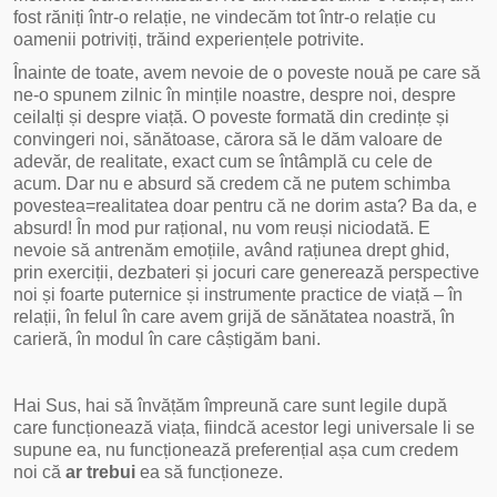
fost răniți într-o relație, ne vindecăm tot într-o relație cu
oamenii potriviți, trăind experiențele potrivite.
Înainte de toate, avem nevoie de o poveste nouă pe care să
ne-o spunem zilnic în mințile noastre, despre noi, despre
ceilalți și despre viață. O poveste formată din credințe și
convingeri noi, sănătoase, cărora să le dăm valoare de
adevăr, de realitate, exact cum se întâmplă cu cele de
acum. Dar nu e absurd să credem că ne putem schimba
povestea=realitatea doar pentru că ne dorim asta? Ba da, e
absurd! În mod pur rațional, nu vom reuși niciodată. E
nevoie să antrenăm emoțiile, având rațiunea drept ghid,
prin exerciții, dezbateri și jocuri care generează perspective
noi și foarte puternice și instrumente practice de viață – în
relații, în felul în care avem grijă de sănătatea noastră, în
carieră, în modul în care câștigăm bani.
Hai Sus, hai să învățăm împreună care sunt legile după
care funcționează viața, fiindcă acestor legi universale li se
supune ea, nu funcționează preferențial așa cum credem
noi că
ar trebui
ea să funcționeze.