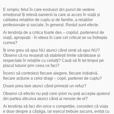
E simplu: felul în care evoluezi din punct de vedere
emoțional îți relevă oamenii la care ai acces în viață și
calitatea relațiilor de cuplu și de familie, a relațiilor
profesionale și sociale, în general. Restul sunt efecte.
Ai tendința de a critica foarte des – copilul, partenerul de
viață, apropiații - în ideea în care cel criticat se va îndrepta
cumva?
Îți vine greu să spui NU atunci când simți să spui NU?
Observi că nu reușești să stabilești limite sănătoase și
respectate în relațiile cu ceilalți? Cauți să fii tot timpul pe
placul tuturor prin ceea ce faci?
Încerci să controlezi fiecare alegere, fiecare inițiativă,
fiecare acțiune a celor dragi – copil, partener de cuplu?
Doare prea tare atunci când primești un refuz?
Observi că efectiv nu poți cere și/ori nu poți accepta ajutorul
din partea altcuiva atunci când ai nevoie de el?
Ai tendința să faci din orice o competiție, consideri că viața
e doar despre a câștiga, iar eșecul trebuie ascuns, evitat cu