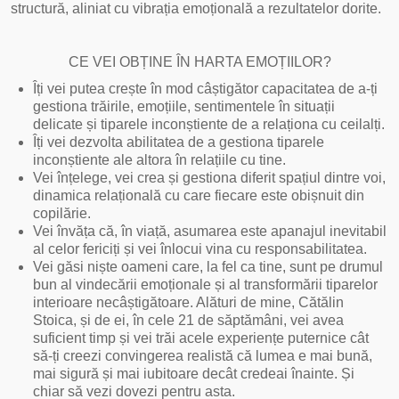
structură, aliniat cu vibrația emoțională a rezultatelor dorite.
CE VEI OBȚINE ÎN HARTA EMOȚIILOR?
Îți vei putea crește în mod câștigător capacitatea de a-ți
gestiona trăirile, emoțiile, sentimentele în situații
delicate și tiparele inconștiente de a relaționa cu ceilalți.
Îți vei dezvolta abilitatea de a gestiona tiparele
inconștiente ale altora în relațiile cu tine.
Vei înțelege, vei crea și gestiona diferit spațiul dintre voi,
dinamica relațională cu care fiecare este obișnuit din
copilărie.
Vei învăța că, în viață, asumarea este apanajul inevitabil
al celor fericiți și vei înlocui vina cu responsabilitatea.
Vei găsi niște oameni care, la fel ca tine, sunt pe drumul
bun al vindecării emoționale și al transformării tiparelor
interioare necâștigătoare. Alături de mine, Cătălin
Stoica, și de ei, în cele 21 de săptămâni, vei avea
suficient timp și vei trăi acele experiențe puternice cât
să-ți creezi convingerea realistă că lumea e mai bună,
mai sigură și mai iubitoare decât credeai înainte. Și
chiar să vezi dovezi pentru asta.