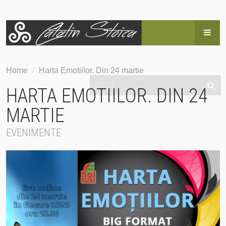
HOME
Home
/
Harta Emotiilor. Din 24 martie
BLOG
HARTA EMOTIILOR. DIN 24
POVESTEA LUI CĂTĂLIN
MARTIE
EVENIMENTE
SERVICII
EVENIMENTE
HAI SUS!
CONTACT