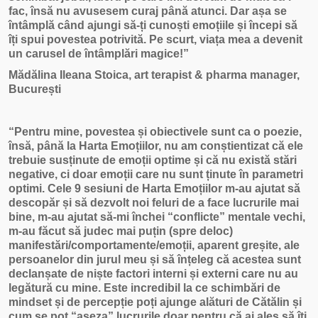
fac, însă nu avusesem curaj până atunci. Dar așa se
întâmplă când ajungi să-ți cunoști emoțiile și începi să
îți spui povestea potrivită. Pe scurt, viața mea a devenit
un carusel de întâmplări magice!”
Mădălina Ileana Stoica, art terapist & pharma manager,
București
“Pentru mine, povestea și obiectivele sunt ca o poezie,
însă, până la Harta Emoțiilor, nu am conștientizat că ele
trebuie susținute de emoții optime și că nu există stări
negative, ci doar emoții care nu sunt ținute în parametri
optimi. Cele 9 sesiuni de Harta Emoțiilor m-au ajutat să
descopăr și să dezvolt noi feluri de a face lucrurile mai
bine, m-au ajutat să-mi închei “conflicte” mentale vechi,
m-au făcut să judec mai puțin (spre deloc)
manifestări/comportamente/emoții, aparent greșite, ale
persoanelor din jurul meu și să înțeleg că acestea sunt
declanșate de niște factori interni și externi care nu au
legătură cu mine. Este incredibil la ce schimbări de
mindset și de percepție poți ajunge alături de Cătălin și
cum se pot “așeza” lucrurile doar pentru că ai ales să îți