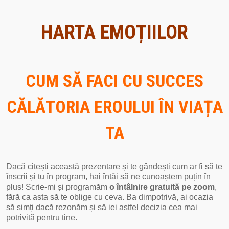
HARTA EMOȚIILOR
CUM SĂ FACI CU SUCCES
CĂLĂTORIA EROULUI ÎN VIAȚA
TA
Dacă citești această prezentare și te gândești cum ar fi să te
înscrii și tu în program, hai întâi să ne cunoaștem puțin în
plus! Scrie-mi și programăm
o întâlnire gratuită pe zoom
,
fără ca asta să te oblige cu ceva. Ba dimpotrivă, ai ocazia
să simți dacă rezonăm și să iei astfel decizia cea mai
potrivită pentru tine.