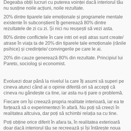
Degeaba obții lucruri cu puterea voinței dacă interiorul tău
nu susține noile acțiuni, noile rezultate.
20% dintre tiparele tale emoționale și programele mentale
existente în subconștient îți generează 80% dintre
rezultatele de zi cu zi. Și nici nu reușești să vezi asta.
80% dintre conflictele în care intri ori ești atras sunt create/
atrase în viața ta de 20% din tiparele tale emoționale (rănile
psihice) și credințele/ convingerile pe care le ai.
20% din cauze generează 80% din rezultate. Principiul lui
Pareto, sociolog și economist.
Evoluezi doar până la nivelul la care îți asumi să superi pe
cineva atunci când ai o opinie diferită ori să accepți că
cineva nu gândește ca tine, iar asta nu-ți pare o problemă.
Fiecare om își creează propria realitate interioară, iar ea te
forțează să o experimentezi în afară. Nu poți să creezi în
realitatea altcuiva, dar poți să schimbi relația sa cu tine.
Poți obține orice diferit în afara ta, în realitatea exterioară
doar dacă interiorul tău se recreează și își întărește noua