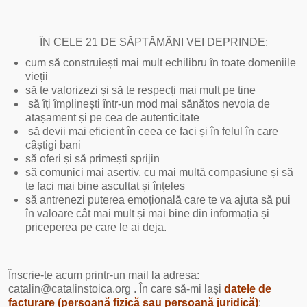
ÎN CELE 21 DE SĂPTĂMÂNI VEI DEPRINDE:
cum să construiești mai mult echilibru în toate domeniile
vieții
să te valorizezi și să te respecți mai mult pe tine
să îți împlinești într-un mod mai sănătos nevoia de
atașament și pe cea de autenticitate
să devii mai eficient în ceea ce faci și în felul în care
câștigi bani
să oferi și să primești sprijin
să comunici mai asertiv, cu mai multă compasiune și să
te faci mai bine ascultat și înțeles
să antrenezi puterea emoțională care te va ajuta să pui
în valoare cât mai mult și mai bine din informația și
priceperea pe care le ai deja.
Înscrie-te acum printr-un mail la adresa:
catalin@catalinstoica.org . În care să-mi lași
datele de
facturare (persoană fizică sau persoană juridică)
: