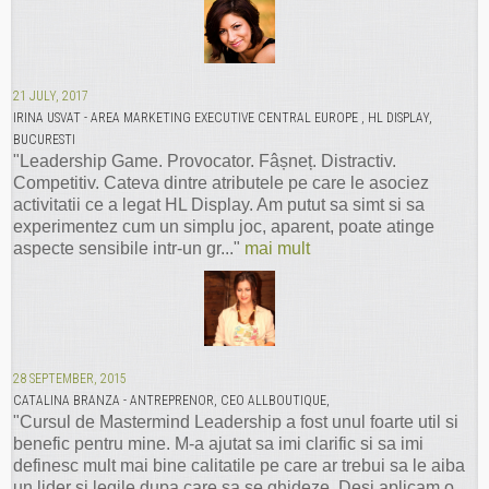
21 JULY, 2017
IRINA USVAT - AREA MARKETING EXECUTIVE CENTRAL EUROPE , HL DISPLAY,
BUCURESTI
"Leadership Game. Provocator. Fâșneț. Distractiv.
Competitiv. Cateva dintre atributele pe care le asociez
activitatii ce a legat HL Display. Am putut sa simt si sa
experimentez cum un simplu joc, aparent, poate atinge
aspecte sensibile intr-un gr..."
mai mult
28 SEPTEMBER, 2015
CATALINA BRANZA - ANTREPRENOR, CEO ALLBOUTIQUE,
"Cursul de Mastermind Leadership a fost unul foarte util si
benefic pentru mine. M-a ajutat sa imi clarific si sa imi
definesc mult mai bine calitatile pe care ar trebui sa le aiba
un lider si legile dupa care sa se ghideze. Desi aplicam o