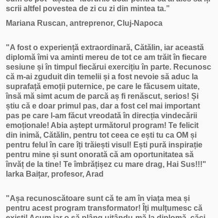
scrii altfel povestea de zi cu zi din mintea ta.”
Mariana Ruscan, antreprenor, Cluj-Napoca
"A fost o experiență extraordinară, Cătălin, iar această
diplomă îmi va aminti mereu de tot ce am trăit în fiecare
sesiune și în timpul fiecărui exercițiu în parte. Recunosc
că m-ai zguduit din temelii și a fost nevoie să aduc la
suprafață emoții puternice, pe care le făcusem uitate,
însă mă simt acum de parcă aș fi renăscut, serios! Și
știu că e doar primul pas, dar a fost cel mai important
pas pe care l-am făcut vreodată în direcția vindecării
emoționale! Abia aștept următorul program! Te felicit
din inimă, Cătălin, pentru tot ceea ce ești tu ca OM și
pentru felul în care îți trăiești visul! Ești pură inspirație
pentru mine și sunt onorată că am oportunitatea să
învăț de la tine! Te îmbrățișez cu mare drag, Hai Sus!!!"
Iarka Baițar, profesor, Arad
"Așa recunoscătoare sunt că te am în viața mea și
pentru acest program transformator! Îți mulțumesc că
exiști! Acum iar o să plâng uitându-mă la diplomă, căci