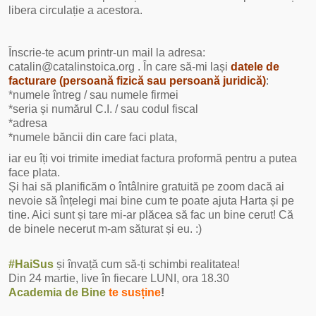
libera circulație a acestora.
Înscrie-te acum printr-un mail la adresa:
catalin@catalinstoica.org . În care să-mi lași
datele de
facturare (persoană fizică sau persoană juridică)
:
*numele întreg / sau numele firmei
*seria și numărul C.I. / sau codul fiscal
*adresa
*numele băncii din care faci plata,
iar eu îți voi trimite imediat factura proformă pentru a putea
face plata.
Și hai să planificăm o întâlnire gratuită pe zoom dacă ai
nevoie să înțelegi mai bine cum te poate ajuta Harta și pe
tine. Aici sunt și tare mi-ar plăcea să fac un bine cerut! Că
de binele necerut m-am săturat și eu. :)
#HaiSus
și învață cum să-ți schimbi realitatea!
Din 24 martie, live în fiecare LUNI, ora 18.30
Academia de Bine
te susține
!