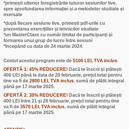
*primești ulterior înregistrările tuturor sesiunilor live,
spre aprofundarea informației și a metodelor studiate și
exersate
*după fiecare sesiune live, primești pdf-urile cu
prezentarea exercițiilor și tehnicilor studiate
*un MasterClass cu număr limitat de participanți și
formarea unui grup de lucru între sesiuni
*începând cu data de 24 martie 2024.
Costul acestui program este de
5100 LEI, TVA inclus
.
OFERTĂ 1:
45% REDUCERE!
Dacă te înscrii și plătești
400 LEI până la data de 20 februarie, pre
ț
ul total pentru
tine va fi de
2800 LEI, TVA inclus
, sumă de plătit integral
până pe 17 martie 2025.
OFERTĂ 2:
30% REDUCERE!
Dacă te înscrii și plătești
400 LEI între 21 și 28 februarie, pre
ț
ul total pentru tine
va fi de
3570 LEI, TVA inclus
, sumă de plătit integral
până pe 17 martie 2025.