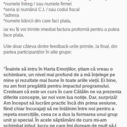
*numele întreg / sau numele firmei
*seria și numărul C.I. / sau codul fiscal
*adresa
*numele băncii din care faci plata,
iar eu îți voi trimite imediat factura proformă pentru a putea
face plata.
Uite doar câteva dintre feedback-urile primite, la final, din
partea participanților în alte grupe:
“Înainte să intru în Harta Emoțiilor, știam că vreau o
schimbare, un nivel mai profund de a mă înțelege pe
mine și rezultate mai bune în toate ariile vieții. Ei bine,
nu am fost pregătită pentru impactul programului.
Credeam că este un curs în care Cătălin ne va prezenta
diferite concepte, iar noi vom lua notițe. Dar, surpriză!
Am început să lucrăm practic încă din prima sesiune,
fiind chiar încurajați să ne întâlnim între noi pentru a
repeta exercițiile, ceea ce a dus la formarea unui grup
unit și special. În acele săptămâni de curs mi-am
schimbat jobul, lucru pe care îmi doream de mult să-l