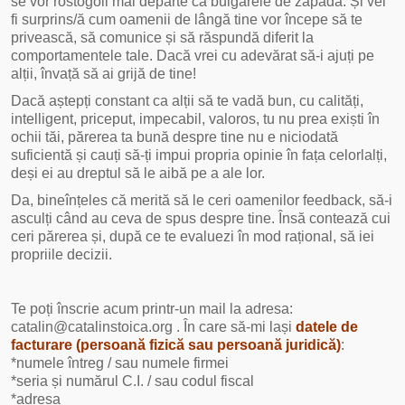
se vor rostogoli mai departe ca bulgărele de zăpadă. Și vei
fi surprins/ă cum oamenii de lângă tine vor începe să te
privească, să comunice și să răspundă diferit la
comportamentele tale. Dacă vrei cu adevărat să-i ajuți pe
alții, învață să ai grijă de tine!
Dacă aștepți constant ca alții să te vadă bun, cu calități,
intelligent, priceput, impecabil, valoros, tu nu prea exiști în
ochii tăi, părerea ta bună despre tine nu e niciodată
suficientă și cauți să-ți impui propria opinie în fața celorlalți,
deși ei au dreptul să le aibă pe a ale lor.
Da, bineînțeles că merită să le ceri oamenilor feedback, să-i
asculți când au ceva de spus despre tine. Însă contează cui
ceri părerea și, după ce te evaluezi în mod rațional, să iei
propriile decizii.
Te poți înscrie acum printr-un mail la adresa:
catalin@catalinstoica.org . În care să-mi lași
datele de
facturare (persoană fizică sau persoană juridică)
:
*numele întreg / sau numele firmei
*seria și numărul C.I. / sau codul fiscal
*adresa