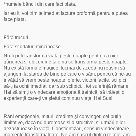
*numele băncii din care faci plata,
iar eu îți voi trimite imediat factura proformă pentru a putea
face plata.
Fără trucuri.
Fără scurtături mincinoase.
Nu-ți poți transforma viața peste noapte pentru că nici
gândirea și obiceiurile tale nu se transformă peste noapte.
Nu există formule magice; tocmai de aceea nu reușim să
ajungem la starea de bine pe care o visăm, pentru că ne-au
învățat să vrem peste noapte: oferte, victorii facile, sclipici
să-ți ia ochii imediat; dar sub sclipici... tot suferință rămâne.
Hai să simți o vindecare emoțională trainică, să trăiești o
experiență care-ți va șlefui continuu viața. Hai Sus!
Răni emoționale, mituri, credințe și convingeri cel puțin
limitative, dacă nu dureroase și distructive, și urmările lor
dezastruoase în viață. Conștientizări, sensuri vindecătoare,
momente transformatoare. Ne-am născut dintr-o relație, am