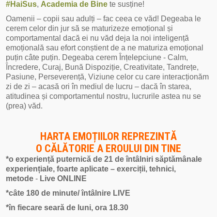
#HaiSus
,
Academia de Bine
te susține!
Oamenii – copii sau adulți – fac ceea ce văd! Degeaba le
cerem celor din jur să se maturizeze emoțional și
comportamental dacă ei nu văd deja la noi inteligență
emoțională sau efort conștient de a ne maturiza emoțional
puțin câte puțin. Degeaba cerem Înțelepciune - Calm,
Încredere, Curaj, Bună Dispoziție, Creativitate, Tandrețe,
Pasiune, Perseverență, Viziune celor cu care interacționăm
zi de zi – acasă ori în mediul de lucru – dacă în starea,
atitudinea și comportamentul nostru, lucrurile astea nu se
(prea) văd.
HARTA EMOȚIILOR REPREZINTĂ
O CĂLĂTORIE A EROULUI DIN TINE
*o experiență puternică de 21 de întâlniri săptămânale
experiențiale,
foarte aplicate
– exerciții, tehnici,
metode
-
Live ONLINE
*câte 180 de minute/ întâlnire LIVE
*în fiecare seară de luni, ora 18.30