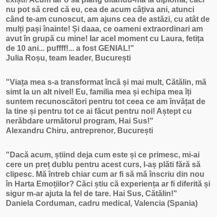
nu pot să cred că eu, cea de acum câțiva ani, atunci
când te-am cunoscut, am ajuns cea de astăzi, cu atât de
mulți pași înainte! Și daaa, ce oameni extraordinari am
avut în grupă cu mine! Iar acel moment cu Laura, fetița
de 10 ani... puffff!... a fost GENIAL!"
Julia Roșu, team leader, București
"Viața mea s-a transformat încă și mai mult, Cătălin, mă
simt la un alt nivel! Eu, familia mea și echipa mea îți
suntem recunoscători pentru tot ceea ce am învățat de
la tine și pentru tot ce ai făcut pentru noi! Aștept cu
nerăbdare următorul program, Hai Sus!"
Alexandru Chiru, antreprenor, București
"Dacă acum, știind deja cum este și ce primesc, mi-ai
cere un preț dublu pentru acest curs, l-aș plăti fără să
clipesc. Mă întreb chiar cum ar fi să mă înscriu din nou
în Harta Emoțiilor? Căci știu că experiența ar fi diferită și
sigur m-ar ajuta la fel de tare. Hai Sus, Cătălin!"
Daniela Corduman, cadru medical, Valencia (Spania)