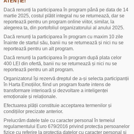
ATEN
Ț
IE!
Dacă renunți la participarea în program până pe data de 14
martie 2025, costul plătit integral nu se returnează, dar se
reportează pentru un program online viitor, similar, la
alegerea ta, din portofoliul organizatorului al anului 2025.
Dacă renunți la participarea în program cu maxim 10 zile
înainte de startul său, banii nu se returnează și nici nu se
reportează pentru un alt program.
Dacă renunți la participarea în program după plata celor
400 LEI din ofertă, banii nu se returnează și nici nu se
reportează pentru un alt program.
Organizatorul își rezervă dreptul de a-și selecta participanții
în Harta Emoțiilor, fiind un program foarte intens de
transformare interioară și dezvoltare a inteligenței
emoționale și relaționale.
Efectuarea plății constituie acceptarea termenilor și
condițiilor precizate anterior.
Prelucrăm datele tale cu caracter personal în temeiul
regulamentului Euro 679/2016 privind protecția persoanelor
fizice cu referire la protecția datelor cu caracter personal și