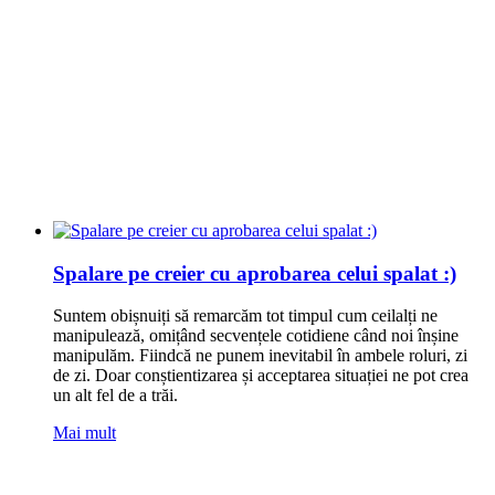
Spalare pe creier cu aprobarea celui spalat :)
Suntem obișnuiți să remarcăm tot timpul cum ceilalți ne
manipulează, omițând secvențele cotidiene când noi înșine
manipulăm. Fiindcă ne punem inevitabil în ambele roluri, zi
de zi. Doar conștientizarea și acceptarea situației ne pot crea
un alt fel de a trăi.
Mai mult