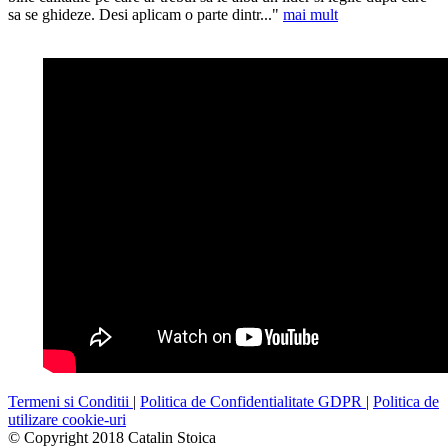
sa se ghideze. Desi aplicam o parte dintr..."
mai mult
Termeni si Conditii
|
Politica de Confidentialitate GDPR
|
Politica de
utilizare cookie-uri
© Copyright 2018
Catalin Stoica