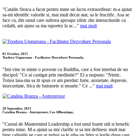
"Catalin Stoica a facut pentru mine un lucru extraordinar: m-a ajutat
sa-mi identific valorile si, mai mult decat atat, sa le fructific. Asa se
face ca, din omul care suferea aproape zilnic din interactiunile cu
ceilalti, am ajuns sa ma raportez la ac..."
mai mult
01 October, 2015
Teodora Ungureanu - Facilitator Dezvoltare Personala,
"Imi vine in minte o poveste cu Buddha, care a fost intrebat de un
discipol: "Ce ai castigat prin meditatie?" El a raspuns: "Nimic.
Totusi lasa-ma sa iti spun ce am pierdut: furie, anxietate, depresie,
insecuritate, frica de batranete si moarte." Ce ..."
mai mult
28 September, 2015
Catalina Branza - Antreprenor, Ceo Allboutique,
"Cursul de Mastermind Leadership a fost unul foarte util si benefic
pentru mine. M-a ajutat sa imi clarific si sa imi definesc mult mai
bine calitatile pe care ar trebui sa le aiba un lider si legile dupa care