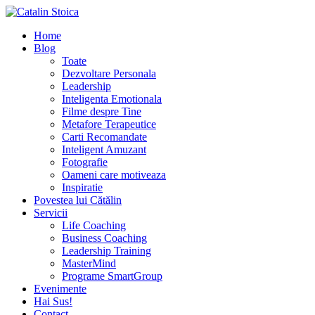
Home
Blog
Toate
Dezvoltare Personala
Leadership
Inteligenta Emotionala
Filme despre Tine
Metafore Terapeutice
Carti Recomandate
Inteligent Amuzant
Fotografie
Oameni care motiveaza
Inspiratie
Povestea lui Cătălin
Servicii
Life Coaching
Business Coaching
Leadership Training
MasterMind
Programe SmartGroup
Evenimente
Hai Sus!
Contact