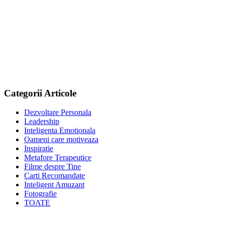
Categorii Articole
Dezvoltare Personala
Leadership
Inteligenta Emotionala
Oameni care motiveaza
Inspiratie
Metafore Terapeutice
Filme despre Tine
Carti Recomandate
Inteligent Amuzant
Fotografie
TOATE