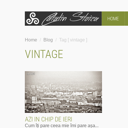
HOME
Home
/
Blog
/
Tag [ vintage ]
VINTAGE
AZI IN CHIP DE IERI
Cum îți pare ceea mie îmi pare așa...