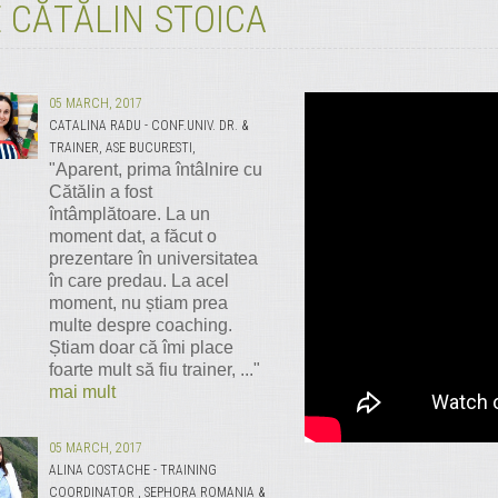
 CĂTĂLIN STOICA
05 MARCH, 2017
CATALINA RADU - CONF.UNIV. DR. &
TRAINER, ASE BUCURESTI,
"Aparent, prima întâlnire cu
Cătălin a fost
întâmplătoare. La un
moment dat, a făcut o
prezentare în universitatea
în care predau. La acel
moment, nu știam prea
multe despre coaching.
Știam doar că îmi place
foarte mult să fiu trainer, ..."
mai mult
05 MARCH, 2017
ALINA COSTACHE - TRAINING
COORDINATOR , SEPHORA ROMANIA &