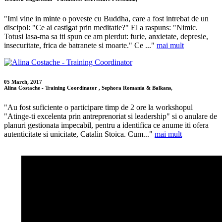
"Imi vine in minte o poveste cu Buddha, care a fost intrebat de un
discipol: "Ce ai castigat prin meditatie?" El a raspuns: "Nimic.
Totusi lasa-ma sa iti spun ce am pierdut: furie, anxietate, depresie,
insecuritate, frica de batranete si moarte." Ce ..."
mai mult
05 March, 2017
Alina Costache - Training Coordinator , Sephora Romania & Balkans,
"Au fost suficiente o participare timp de 2 ore la workshopul
"Atinge-ti excelenta prin antreprenoriat si leadership" si o anulare de
planuri gestionata impecabil, pentru a identifica ce anume iti ofera
autenticitate si unicitate, Catalin Stoica. Cum..."
mai mult