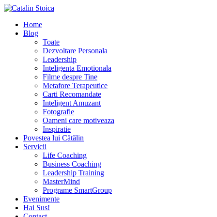
Home
Blog
Toate
Dezvoltare Personala
Leadership
Inteligenta Emotionala
Filme despre Tine
Metafore Terapeutice
Carti Recomandate
Inteligent Amuzant
Fotografie
Oameni care motiveaza
Inspiratie
Povestea lui Cătălin
Servicii
Life Coaching
Business Coaching
Leadership Training
MasterMind
Programe SmartGroup
Evenimente
Hai Sus!
Contact