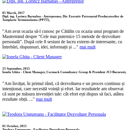
05 March, 2017
Dipl. ing. Lorincz Barnabas - Antreprenor, Dir. Executiv Patronatul Producatorilor de
Tamplarie Termoizolanta (PPTT),
"Am avut ocazia să-l cunosc pe Cătălin cu ocazia unui program de
Mastermind despre “Cele mai puternice 15 metode de dezvoltare
personală”. După cele 8 sesiuni de lucru extrem de interesante, cu
întrebări, răspunsuri, idei, informații și ..."
mai mult
25 September, 2015
Ionela Ghita - Client Manager, Cormack Consultancy Group & President JCI Bucuresti,
"Am învățat, în primul rând, că dezvoltarea e un proces continuu și
intenționat, care necesită voință și efort. Iar rezultatele am observat
că sunt pe măsura investiției tale: cât efort ești dispus să faci, atâtea
rezultate obții. ..."
mai mult
01 October, 2015
Teodora Ungureanu - Facilitator Dezvoltare Personala,