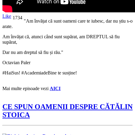
Like
1734
"Am învățat că sunt oameni care te iubesc, dar nu știu s-o
arate.
Am învățat că, atunci când sunt supărat, am DREPTUL să fiu
supărat,
Dar nu am dreptul să fiu și rău."
Octavian Paler
#HaiSus! #AcademiadeBine te susține!
Mai multe episoade vezi
AICI
CE SPUN OAMENII DESPRE CĂTĂLIN
STOICA