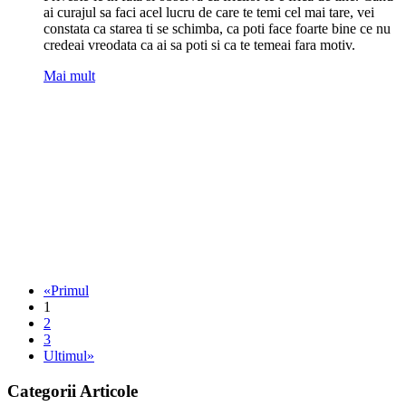
ai curajul sa faci acel lucru de care te temi cel mai tare, vei
constata ca starea ti se schimba, ca poti face foarte bine ce nu
credeai vreodata ca ai sa poti si ca te temeai fara motiv.
Mai mult
«Primul
1
2
3
Ultimul»
Categorii Articole