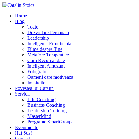
Home
Blog
Toate
Dezvoltare Personala
Leadership
Inteligenta Emotionala
Filme despre Tine
Metafore Terapeutice
Carti Recomandate
Inteligent Amuzant
Fotografie
Oameni care motiveaza
Inspiratie
Povestea lui Cătălin
Servicii
Life Coaching
Business Coaching
Leadership Training
MasterMind
Programe SmartGroup
Evenimente
Hai Sus!
Contact