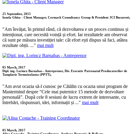
25 September, 2015
Ionela Ghita - Client Manager, Cormack Consultancy Group & President JCI Bucuresti,
"Am învățat, în primul rând, că dezvoltarea e un proces continuu și
intenționat, care necesită voință și efort. Iar rezultatele am observat
că sunt pe măsura investiției tale: cât efort ești dispus să faci, atâtea
rezultate obții. ..."
mai mult
05 March, 2017
Dipl. ing. Lorincz Barnabas - Antreprenor, Dir. Executiv Patronatul Producatorilor de
Tamplarie Termoizolanta (PPTT),
"Am avut ocazia să-l cunosc pe Cătălin cu ocazia unui program de
Mastermind despre “Cele mai puternice 15 metode de dezvoltare
personală”. După cele 8 sesiuni de lucru extrem de interesante, cu
întrebări, răspunsuri, idei, informații și ..."
mai mult
05 March, 2017
Alina Costache - Training Coordinator , Sephora Romania & Balkans,